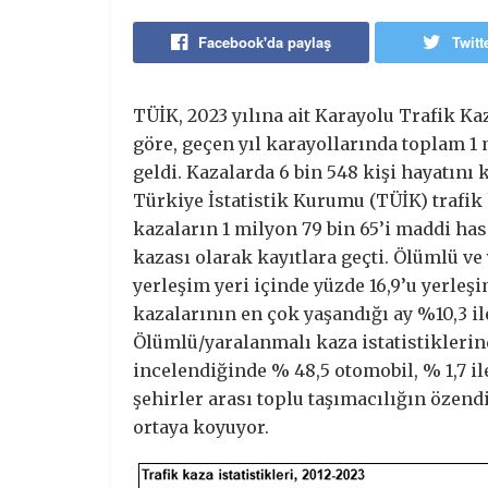
Facebook'da paylaş
Twitt
TÜİK, 2023 yılına ait Karayolu Trafik Kaza
göre, geçen yıl karayollarında toplam 1 
geldi. Kazalarda 6 bin 548 kişi hayatını k
Türkiye İstatistik Kurumu (TÜİK) trafik 
kazaların 1 milyon 79 bin 65’i maddi hasa
kazası olarak kayıtlara geçti. Ölümlü ve
yerleşim yeri içinde yüzde 16,9’u yerleş
kazalarının en çok yaşandığı ay %10,3 il
Ölümlü/yaralanmalı kaza istatistiklerin
incelendiğinde % 48,5 otomobil, % 1,7 il
şehirler arası toplu taşımacılığın özend
ortaya koyuyor.