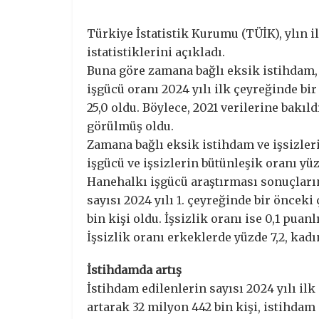
Türkiye İstatistik Kurumu (TÜİK), ylın i
istatistiklerini açıkladı.
Buna göre zamana bağlı eksik istihdam, 
işgücü oranı 2024 yılı ilk çeyreğinde bir
25,0 oldu. Böylece, 2021 verilerine bakıl
görülmüş oldu.
Zamana bağlı eksik istihdam ve işsizler
işgücü ve işsizlerin bütünleşik oranı yüz
Hanehalkı işgücü araştırması sonuçlarına
sayısı 2024 yılı 1. çeyreğinde bir önceki
bin kişi oldu. İşsizlik oranı ise 0,1 puan
İşsizlik oranı erkeklerde yüzde 7,2, kadı
İstihdamda artış
İstihdam edilenlerin sayısı 2024 yılı ilk
artarak 32 milyon 442 bin kişi, istihdam o