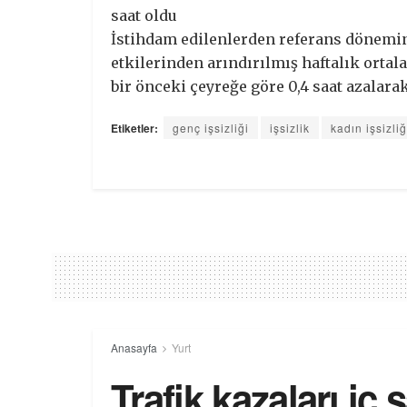
saat oldu
İstihdam edilenlerden referans dönemin
etkilerinden arındırılmış haftalık ortala
bir önceki çeyreğe göre 0,4 saat azalarak
Etiketler:
genç işsizliği
işsizlik
kadın işsizliğ
Anasayfa
Yurt
Trafik kazaları iç