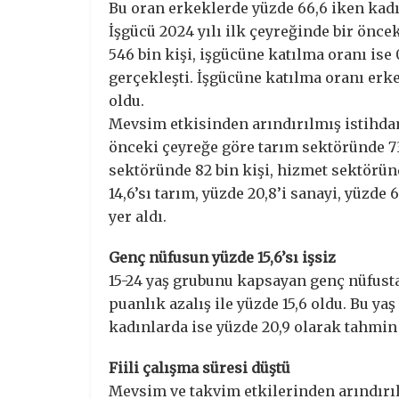
Bu oran erkeklerde yüzde 66,6 iken kadı
İşgücü 2024 yılı ilk çeyreğinde bir önce
546 bin kişi, işgücüne katılma oranı ise 
gerçekleşti. İşgücüne katılma oranı erke
oldu.
Mevsim etkisinden arındırılmış istihdam 
önceki çeyreğe göre tarım sektöründe 73 
sektöründe 82 bin kişi, hizmet sektöründ
14,6’sı tarım, yüzde 20,8’i sanayi, yüzde 
yer aldı.
Genç nüfusun yüzde 15,6’sı işsiz
15-24 yaş grubunu kapsayan genç nüfusta 
puanlık azalış ile yüzde 15,6 oldu. Bu ya
kadınlarda ise yüzde 20,9 olarak tahmin 
Fiili çalışma süresi düştü
Mevsim ve takvim etkilerinden arındırılm