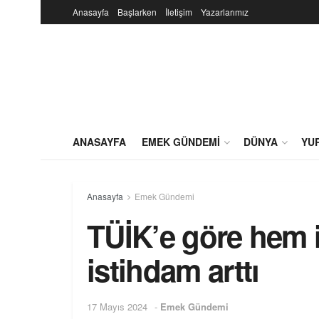
Anasayfa
Başlarken
İletişim
Yazarlarımız
ANASAYFA
EMEK GÜNDEMI
DÜNYA
YU
Anasayfa
Emek Gündemi
TÜİK’e göre hem i
istihdam arttı
17 Mayıs 2024
-
Emek Gündemi