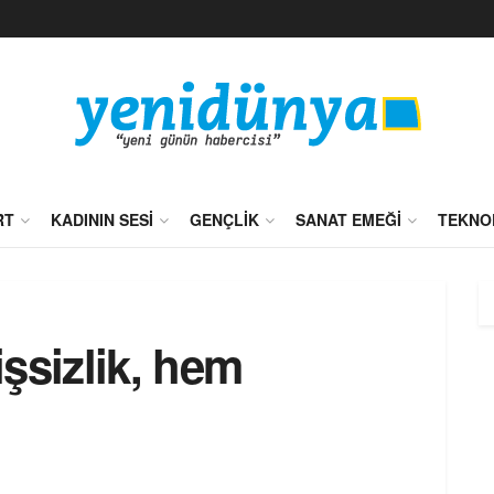
RT
KADININ SESI
GENÇLIK
SANAT EMEĞI
TEKNO
şsizlik, hem