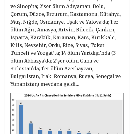
ve Sinop’ta; 2’şer ölüm Adıyaman, Bolu,
Çorum, Düzce, Erzurum, Kastamonu, Kütahya,
Muş, Niğde, Osmaniye, Uşak ve Yalova’da; 1’er
ölüm Ağrı, Amasya, Artvin, Bilecik, Çankırı,
Isparta, Karabük, Karaman, Kars, Kırıkkale,
Kilis, Nevşehir, Ordu, Rize, Sivas, Tokat,
Tunceli ve Yozgat’ta; 14 ölüm Yurtdışı’nda (3
ölüm Abhazya’da; 2’şer ölüm Gana ve
Sırbistan’da; 1’er ölüm Azerbaycan,
Bulgaristan, Irak, Romanya, Rusya, Senegal ve
Yunanistan) meydana geldi…