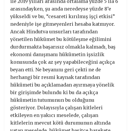
ile 2019 yılları arasında ortalama yüzde 5 ila 6
arasındayken, şu anda neredeyse yüzde 8’e
yükseldi ve bu, “cesareti kırılmış işçi etkisi”
nedeniyle işe gitmeyenleri hesaba katmıyor.
Ancak Hindutva unsurları tarafından
yönetilen hükümet bu kötüleşme eğilimini
durdurmakta başarısız olmakla kalmadı, baş
ekonomi danışmanı hükümetin işsizlik
konusunda çok az şey yapabileceğini açıkça
beyan etti. Ne beyanını geri çekti ne de
herhangi bir resmi kaynak tarafından
hükümeti bu açıklamadan ayırmaya yönelik
bir girişimde bulundu ki bu da açıkça
hükümetin tutumunun bu olduğunu
gösteriyor. Dolayısıyla çalışan kitleleri
etkileyen en yakıcı meselede, çalışan
kitlelerin mevcut kötü durumunun altında
yatan meselede, hükümet basitçe harekete