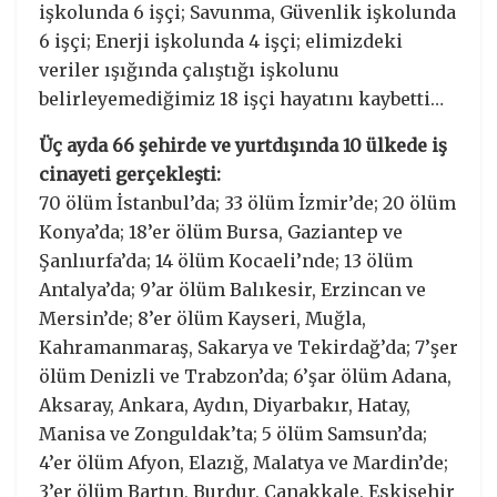
işkolunda 6 işçi; Savunma, Güvenlik işkolunda
6 işçi; Enerji işkolunda 4 işçi; elimizdeki
veriler ışığında çalıştığı işkolunu
belirleyemediğimiz 18 işçi hayatını kaybetti…
Üç ayda 66 şehirde ve yurtdışında 10 ülkede iş
cinayeti gerçekleşti:
70 ölüm İstanbul’da; 33 ölüm İzmir’de; 20 ölüm
Konya’da; 18’er ölüm Bursa, Gaziantep ve
Şanlıurfa’da; 14 ölüm Kocaeli’nde; 13 ölüm
Antalya’da; 9’ar ölüm Balıkesir, Erzincan ve
Mersin’de; 8’er ölüm Kayseri, Muğla,
Kahramanmaraş, Sakarya ve Tekirdağ’da; 7’şer
ölüm Denizli ve Trabzon’da; 6’şar ölüm Adana,
Aksaray, Ankara, Aydın, Diyarbakır, Hatay,
Manisa ve Zonguldak’ta; 5 ölüm Samsun’da;
4’er ölüm Afyon, Elazığ, Malatya ve Mardin’de;
3’er ölüm Bartın, Burdur, Çanakkale, Eskişehir