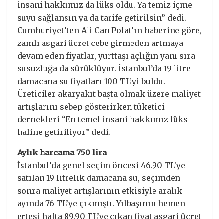
insani hakkımız da lüks oldu. Ya temiz içme
suyu sağlansın ya da tarife getirilsin” dedi.
Cumhuriyet’ten Ali Can Polat’ın haberine göre,
zamlı asgari ücret cebe girmeden artmaya
devam eden fiyatlar, yurttaşı açlığın yanı sıra
susuzluğa da sürüklüyor. İstanbul’da 19 litre
damacana su fiyatları 100 TL’yi buldu.
Üreticiler akaryakıt başta olmak üzere maliyet
artışlarını sebep gösterirken tüketici
dernekleri “En temel insani hakkımız lüks
haline getiriliyor” dedi.
Aylık harcama 750 lira
İstanbul’da genel seçim öncesi 46.90 TL’ye
satılan 19 litrelik damacana su, seçimden
sonra maliyet artışlarının etkisiyle aralık
ayında 76 TL’ye çıkmıştı. Yılbaşının hemen
ertesi hafta 89.90 TL’ye çıkan fiyat asgari ücret