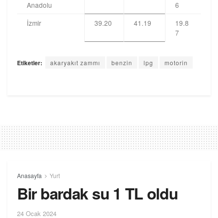
Anadolu
6
İzmir
39.20
41.19
19.8
7
Etiketler:
akaryakıt zammı
benzin
lpg
motorin
Anasayfa
Yurt
Bir bardak su 1 TL oldu
24 Ocak 2024