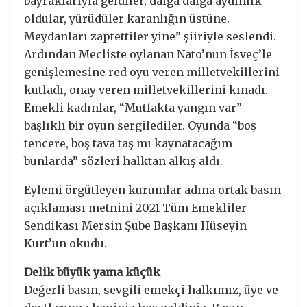
bayraklarıyla geldiler, dalga dalga aydınlık
oldular, yürüdüler karanlığın üstüne.
Meydanları zaptettiler yine” şiiriyle seslendi.
Ardından Mecliste oylanan Nato’nun İsveç’le
genişlemesine red oyu veren milletvekillerini
kutladı, onay veren milletvekillerini kınadı.
Emekli kadınlar, “Mutfakta yangın var”
başlıklı bir oyun sergilediler. Oyunda “boş
tencere, boş tava taş mı kaynatacağım
bunlarda” sözleri halktan alkış aldı.
Eylemi örgütleyen kurumlar adına ortak basın
açıklaması metnini 2021 Tüm Emekliler
Sendikası Mersin Şube Başkanı Hüseyin
Kurt’un okudu.
Delik büyük yama küçük
Değerli basın, sevgili emekçi halkımız, üye ve