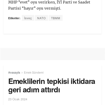
MHP “evet” oyu verirken, İYİ Parti ve Saadet
Partisi “hayır” oyu vermişti.
Etiketler:
İsveç
NATO
TBMM
Anasayfa
Emek Gündemi
Emeklilerin tepkisi iktidara
geri adım attırdı
23 Ocak 2024