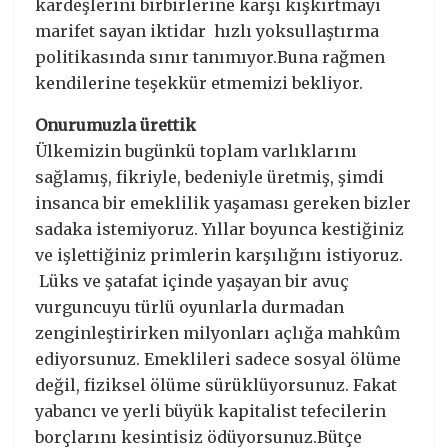
kardeşlerini birbirlerine karşı kışkırtmayı
marifet sayan iktidar hızlı yoksullaştırma
politikasında sınır tanımıyor.Buna rağmen
kendilerine teşekkür etmemizi bekliyor.
Onurumuzla ürettik
Ülkemizin bugünkü toplam varlıklarını
sağlamış, fikriyle, bedeniyle üretmiş, şimdi
insanca bir emeklilik yaşaması gereken bizler
sadaka istemiyoruz. Yıllar boyunca kestiğiniz
ve işlettiğiniz primlerin karşılığını istiyoruz.
Lüks ve şatafat içinde yaşayan bir avuç
vurguncuyu türlü oyunlarla durmadan
zenginleştirirken milyonları açlığa mahkûm
ediyorsunuz. Emeklileri sadece sosyal ölüme
değil, fiziksel ölüme sürüklüyorsunuz. Fakat
yabancı ve yerli büyük kapitalist tefecilerin
borçlarını kesintisiz ödüyorsunuz.Bütçe