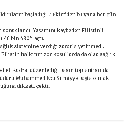
 Saldırıların başladığı 7 Ekim’den bu yana her gün
le sonuçlandı. Yaşamını kaybeden Filistinli
ı 46 bin 480’i aştı.
sağlık sistemine verdiği zararla yetinmedi.
 Filistin halkının zor koşullarda da olsa sağlık
ef el-Kudra, düzenlediği basın toplantısında,
l Müdürü Muhammed Ebu Silmiyye başta olmak
uğuna dikkati çekti.