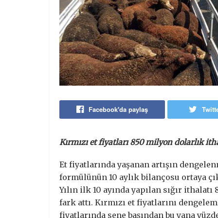
Facebook'da paylaş
Twitt
Kırmızı et fiyatları 850 milyon dolarlık it
Et fiyatlarında yaşanan artışın dengelen
formülünün 10 aylık bilançosu ortaya çık
Yılın ilk 10 ayında yapılan sığır ithalat
fark attı. Kırmızı et fiyatlarını dengele
fiyatlarında sene başından bu yana yüzde 