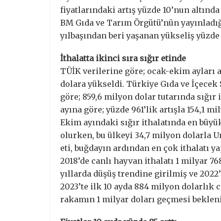
fiyatlarındaki artış yüzde 10’nun altında
BM Gıda ve Tarım Örgütü’nün yayınladığı 
yılbaşından beri yaşanan yükseliş yüzde 
İthalatta ikinci sıra sığır etinde
TÜİK verilerine göre; ocak-ekim ayları 
dolara yükseldi. Türkiye Gıda ve İçecek
göre; 859,6 milyon dolar tutarında sığır 
ayına göre; yüzde 961’lik artışla 154,1 mil
Ekim ayındaki sığır ithalatında en büyük
olurken, bu ülkeyi 34,7 milyon dolarla Ur
eti, buğdayın ardından en çok ithalatı ya
2018’de canlı hayvan ithalatı 1 milyar 7
yıllarda düşüş trendine girilmiş ve 2022
2023’te ilk 10 ayda 884 milyon dolarlık c
rakamın 1 milyar doları geçmesi bekleni