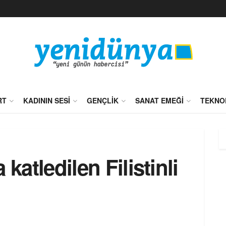
RT
KADININ SESI
GENÇLIK
SANAT EMEĞI
TEKNO
a katledilen Filistinli