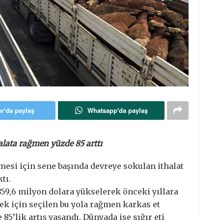
er'da paylaş
Whatsapp'da paylaş
halata rağmen yüzde 85 arttı
mesi için sene başında devreye sokulan ithalat
tı.
ı 859,6 milyon dolara yükselerek önceki yıllara
mek için seçilen bu yola rağmen karkas et
85’lik artış yaşandı. Dünyada ise sığır eti