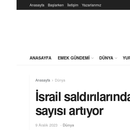
Anasayfa
Başlarken
İletişim
Yazarlarımız
ANASAYFA
EMEK GÜNDEMI
DÜNYA
YU
Anasayfa
Dünya
İsrail saldırılarınd
sayısı artıyor
9 Aralık 2023
-
Dünya