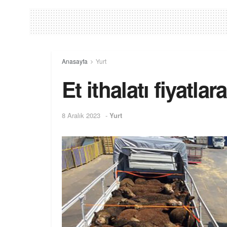
Anasayfa
Yurt
Et ithalatı fiyatl
8 Aralık 2023
-
Yurt