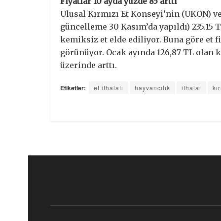
Fiyatlar 10 ayda yüzde 85 arttı
Ulusal Kırmızı Et Konseyi’nin (UKON) ver
güncelleme 30 Kasım’da yapıldı) 235.15 T
kemiksiz et elde ediliyor. Buna göre et 
görünüyor. Ocak ayında 126,87 TL olan ka
üzerinde arttı.
Etiketler:
et ithalatı
hayvancılık
ithalat
kı