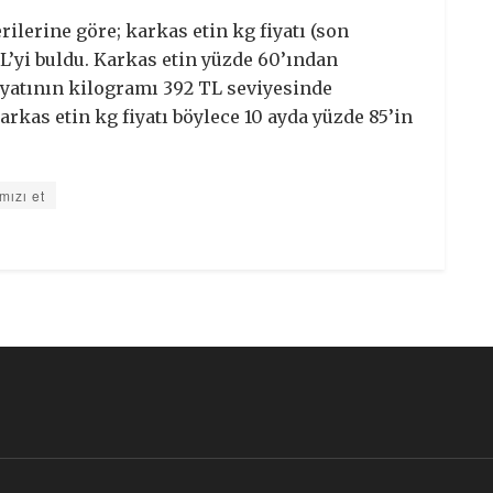
ilerine göre; karkas etin kg fiyatı (son
L’yi buldu. Karkas etin yüzde 60’ından
fiyatının kilogramı 392 TL seviyesinde
rkas etin kg fiyatı böylece 10 ayda yüzde 85’in
rmızı et