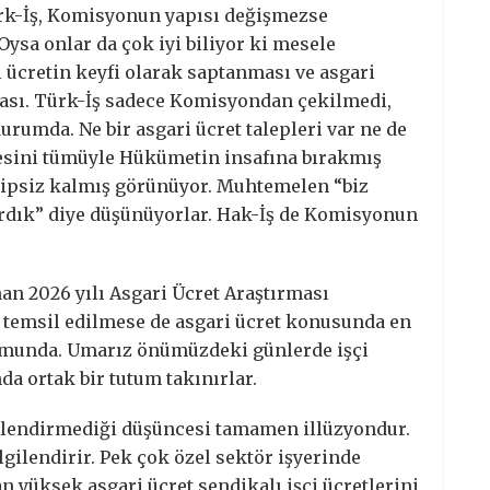
rk-İş, Komisyonun yapısı değişmezse
ysa onlar da çok iyi biliyor ki mesele
 ücretin keyfi olarak saptanması ve asgari
ası. Türk-İş sadece Komisyondan çekilmedi,
rumda. Ne bir asgari ücret talepleri var ne de
esini tümüyle Hükümetin insafına bırakmış
ahipsiz kalmış görünüyor. Muhtemelen “biz
dık” diye düşünüyorlar. Hak-İş de Komisyonun
an 2026 yılı Asgari Ücret Araştırması
 temsil edilmese de asgari ücret konusunda en
rumunda. Umarız önümüzdeki günlerde işçi
a ortak bir tutum takınırlar.
lgilendirmediği düşüncesi tamamen illüzyondur.
ilgilendirir. Pek çok özel sektör işyerinde
dan yüksek asgari ücret sendikalı işçi ücretlerini