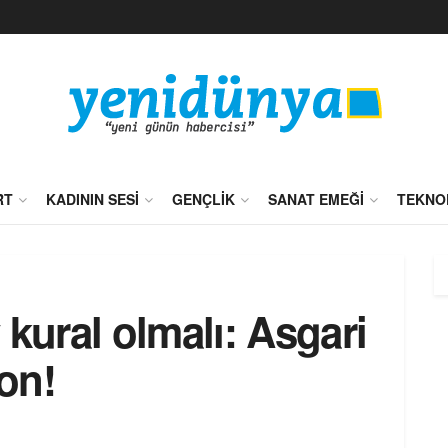
RT
KADININ SESI
GENÇLIK
SANAT EMEĞI
TEKNO
 kural olmalı: Asgari
son!