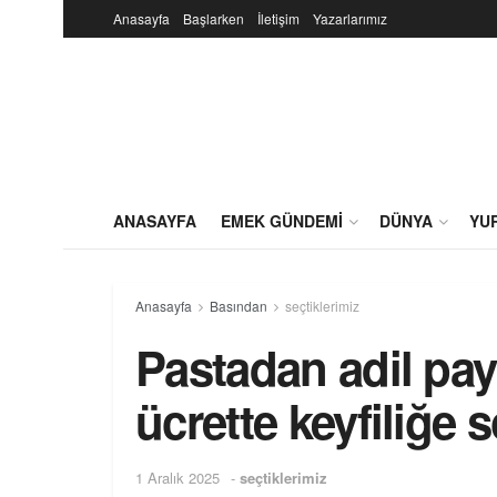
Anasayfa
Başlarken
İletişim
Yazarlarımız
ANASAYFA
EMEK GÜNDEMI
DÜNYA
YU
Anasayfa
Basından
seçtiklerimiz
Pastadan adil pay
ücrette keyfiliğe 
1 Aralık 2025
-
seçtiklerimiz