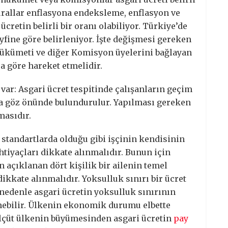
kurallar enflasyona endeksleme, enflasyon ve
retin belirli bir oranı olabiliyor. Türkiye’de
ine göre belirleniyor. İşte değişmesi gereken
Hükümeti ve diğer Komisyon üyelerini bağlayan
a göre hareket etmelidir.
var: Asgari ücret tespitinde çalışanların geçim
a göz önünde bulundurulur. Yapılması gereken
masıdır.
ı standartlarda olduğu gibi işçinin kendisinin
tiyaçları dikkate alınmalıdır. Bunun için
n açıklanan dört kişilik bir ailenin temel
dikkate alınmalıdır. Yoksulluk sınırı bir ücret
u nedenle asgari ücretin yoksulluk sınırının
nebilir. Ülkenin ekonomik durumu elbette
ölçüt ülkenin büyümesinden asgari ücretin
pay