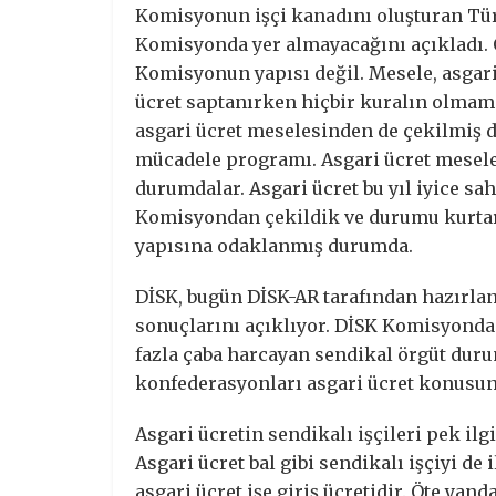
Komisyonun işçi kanadını oluşturan Tü
Komisyonda yer almayacağını açıkladı. O
Komisyonun yapısı değil. Mesele, asgari
ücret saptanırken hiçbir kuralın olmam
asgari ücret meselesinden de çekilmiş du
mücadele programı. Asgari ücret mesel
durumdalar. Asgari ücret bu yıl iyice s
Komisyondan çekildik ve durumu kurtar
yapısına odaklanmış durumda.
DİSK, bugün DİSK-AR tarafından hazırlan
sonuçlarını açıklıyor. DİSK Komisyonda
fazla çaba harcayan sendikal örgüt du
konfederasyonları asgari ücret konusund
Asgari ücretin sendikalı işçileri pek i
Asgari ücret bal gibi sendikalı işçiyi de 
asgari ücret işe giriş ücretidir. Öte yan