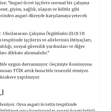
se; “Asgari ücret işçilere normal bir çalışma
nut, giyim, sağlık, ulaşım ve kültür gibi
zerinden asgari düzeyde karşılamaya yetecek
. Uluslararası Çalışma Örgütünün (ILO) 131
tespitinde işçilerin ve ailelerinin ihtiyaçları,
alılığı, sosyal güvenlik yardımları ve diğer
arı dikkate alınmalıdır.”
ile uygun davranmıyor. Geçmişte Komisyona
 sunan TÜİK artık buna bile tenezzül etmiyor.
üzakere yapılmıyor.
I
rleniyor. Oysa asgari ücretin tespitinde
e hükümet veya komisyonlar asgari ücreti belirli