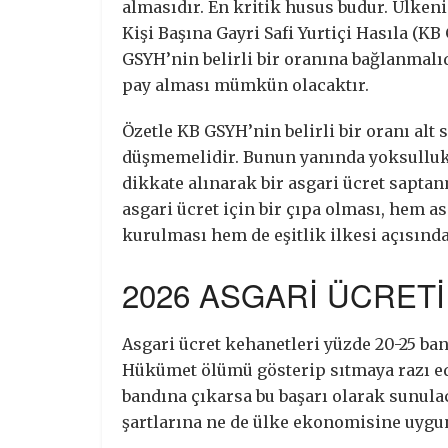
almasıdır. En kritik husus budur. Ülk
Kişi Başına Gayri Safi Yurtiçi Hasıla (KB 
GSYH’nin belirli bir oranına bağlanmal
pay alması mümkün olacaktır.
Özetle KB GSYH’nin belirli bir oranı alt 
düşmemelidir. Bunun yanında yoksulluk s
dikkate alınarak bir asgari ücret saptan
asgari ücret için bir çıpa olması, hem a
kurulması hem de eşitlik ilkesi açısınd
2026 ASGARİ ÜCRETİ
Asgari ücret kehanetleri yüzde 20-25 ban
Hükümet ölümü gösterip sıtmaya razı 
bandına çıkarsa bu başarı olarak sunulac
şartlarına ne de ülke ekonomisine uygu