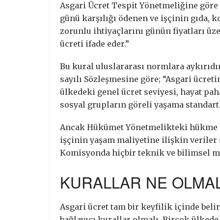
Asgari Ücret Tespit Yönetmeliğine göre i
günü karşılığı ödenen ve işçinin gıda, ko
zorunlu ihtiyaçlarını günün fiyatları ü
ücreti ifade eder.”
Bu kural uluslararası normlara aykırıdır
sayılı Sözleşmesine göre; “Asgari ücretin 
ülkedeki genel ücret seviyesi, hayat pah
sosyal grupların göreli yaşama standartl
Ancak Hükümet Yönetmelikteki hükme b
işçinin yaşam maliyetine ilişkin veriler
Komisyonda hiçbir teknik ve bilimsel m
KURALLAR NE OLMAL
Asgari ücret tam bir keyfilik içinde beli
bağlayıcı kurallar olmalı. Birçok ülked