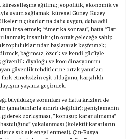
küreselleşme eğilimi; jeopolitik, ekonomik ve
şıyla uyum sağlamak, küresel Güney-Kuzey
ülkelerin çıkarlarına daha uygun, daha adil
urum inşa etmek; “Amerika sonrası”, hatta “Batı
ırlanmak; insanlık için ortak geleceğe sahip
uk topluluklarından başlatarak keşfetmek;
endirmek, bağımsız, özerk ve kendi gücüyle
; güvenlik diyaloğu ve koordinasyonunu
yan güvenlik tehditlerine ortak yanıtları
fark etmeksizin eşit olduğunu, karşılıklı
anlayışını yaşama geçirmek.
ği büyüdükçe sorunları ve hatta krizleri de
ır (ama bunlarla sınırlı değildir): genişlemenin
ın giderek zorlaşması, “konuşup karar almama”
 hastalığına” yakalanması (kolektif kararların
tlerce sık sık engellenmesi). Çin-Rusya