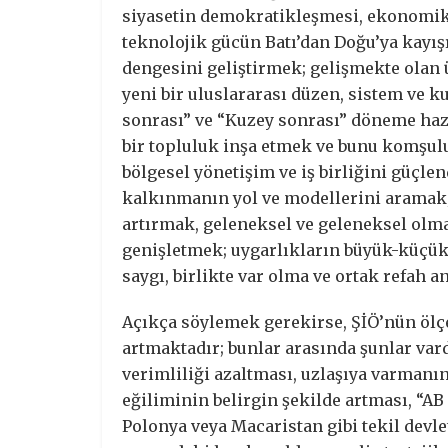
siyasetin demokratikleşmesi, ekonomik 
teknolojik gücün Batı’dan Doğu’ya kayı
dengesini geliştirmek; gelişmekte olan 
yeni bir uluslararası düzen, sistem ve k
sonrası” ve “Kuzey sonrası” döneme haz
bir topluluk inşa etmek ve bunu komşul
bölgesel yönetişim ve iş birliğini güçl
kalkınmanın yol ve modellerini aramak
artırmak, geleneksel ve geleneksel olma
genişletmek; uygarlıkların büyük-küçük 
saygı, birlikte var olma ve ortak refah 
Açıkça söylemek gerekirse, ŞİÖ’nün ölçe
artmaktadır; bunlar arasında şunlar vard
verimliliği azaltması, uzlaşıya varman
eğiliminin belirgin şekilde artması, “AB
Polonya veya Macaristan gibi tekil devle