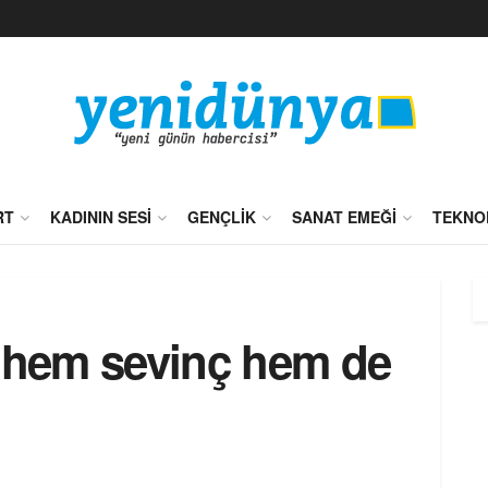
RT
KADININ SESI
GENÇLIK
SANAT EMEĞI
TEKNO
, hem sevinç hem de