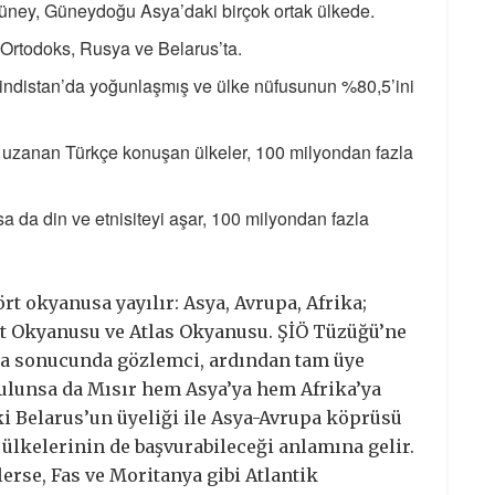
 Güney, Güneydoğu Asya’daki birçok ortak ülkede.
 Ortodoks, Rusya ve Belarus’ta.
, Hindistan’da yoğunlaşmış ve ülke nüfusunun %80,5’ini
e uzanan Türkçe konuşan ülkeler, 100 milyondan fazla
.
lsa da din ve etnisiteyi aşar, 100 milyondan fazla
ört okyanusa yayılır: Asya, Avrupa, Afrika;
t Okyanusu ve Atlas Okyanusu. ŞİÖ Tüzüğü’ne
aba sonucunda gözlemci, ardından tam üye
bulunsa da Mısır hem Asya’ya hem Afrika’ya
ki Belarus’un üyeliği ile Asya-Avrupa köprüsü
 ülkelerinin de başvurabileceği anlamına gelir.
lerse, Fas ve Moritanya gibi Atlantik