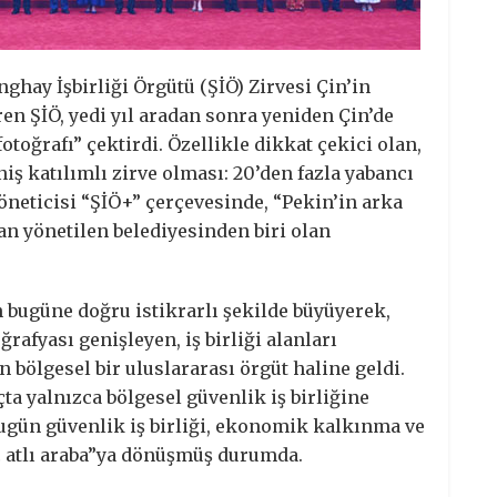
nghay İşbirliği Örgütü (ŞİÖ) Zirvesi Çin’in
ren ŞİÖ, yedi yıl aradan sonra yeniden Çin’de
otoğrafı” çektirdi. Özellikle dikkat çekici olan,
ş katılımlı zirve olması: 20’den fazla yabancı
yöneticisi “ŞİÖ+” çerçevesinde, “Pekin’in arka
an yönetilen belediyesinden biri olan
n bugüne doğru istikrarlı şekilde büyüyerek,
ğrafyası genişleyen, iş birliği alanları
n bölgesel bir uluslararası örgüt haline geldi.
çta yalnızca bölgesel güvenlik iş birliğine
bugün güvenlik iş birliği, ekonomik kalkınma ve
üç atlı araba”ya dönüşmüş durumda.