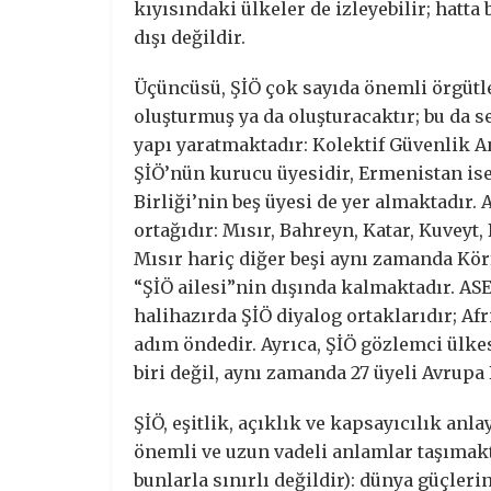
kıyısındaki ülkeler de izleyebilir; hatt
dışı değildir.
Üçüncüsü, ŞİÖ çok sayıda önemli örgütl
oluşturmuş ya da oluşturacaktır; bu da se
yapı yaratmaktadır: Kolektif Güvenlik A
ŞİÖ’nün kurucu üyesidir, Ermenistan is
Birliği’nin beş üyesi de yer almaktadır. 
ortağıdır: Mısır, Bahreyn, Katar, Kuveyt,
Mısır hariç diğer beşi aynı zamanda Kör
“ŞİÖ ailesi”nin dışında kalmaktadır. 
halihazırda ŞİÖ diyalog ortaklarıdır; Afr
adım öndedir. Ayrıca, ŞİÖ gözlemci ülk
biri değil, aynı zamanda 27 üyeli Avrupa 
ŞİÖ, eşitlik, açıklık ve kapsayıcılık an
önemli ve uzun vadeli anlamlar taşımakt
bunlarla sınırlı değildir): dünya güçler