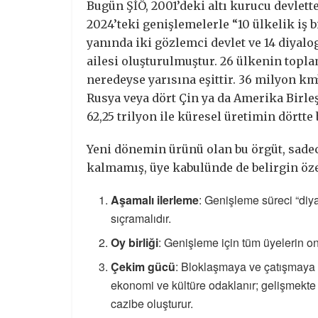
Bugün ŞİÖ, 2001’deki altı kurucu devlett
2024’teki genişlemelerle “10 ülkelik iş
yanında iki gözlemci devlet ve 14 diyalog
ailesi oluşturulmuştur. 26 ülkenin topl
neredeyse yarısına eşittir. 36 milyon km²
Rusya veya dört Çin ya da Amerika Birle
62,25 trilyon ile küresel üretimin dörtt
Yeni dönemin ürünü olan bu örgüt, sad
kalmamış, üye kabulünde de belirgin özel
Aşamalı ilerleme
: Genişleme süreci “diy
sıçramalıdır.
Oy birliği
: Genişleme için tüm üyelerin on
Çekim gücü
: Bloklaşmaya ve çatışmaya k
ekonomi ve kültüre odaklanır; gelişmekte 
cazibe oluşturur.