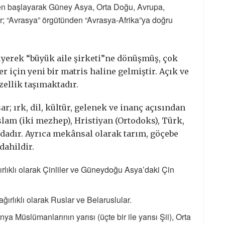
den başlayarak Güney Asya, Orta Doğu, Avrupa,
r; “Avrasya” örgütünden “Avrasya-Afrika”ya doğru
yüyerek “büyük aile şirketi”ne dönüşmüş, çok
er için yeni bir matris haline gelmiştir. Açık ve
zellik taşımaktadır.
ar; ırk, dil, kültür, gelenek ve inanç açısından
 İslam (iki mezhep), Hristiyan (Ortodoks), Türk,
radadır. Ayrıca mekânsal olarak tarım, göçebe
dahildir.
ağırlıklı olarak Çinliler ve Güneydoğu Asya’daki Çin
ağırlıklı olarak Ruslar ve Belaruslular.
ünya Müslümanlarının yarısı (üçte bir ile yarısı Şii), Orta