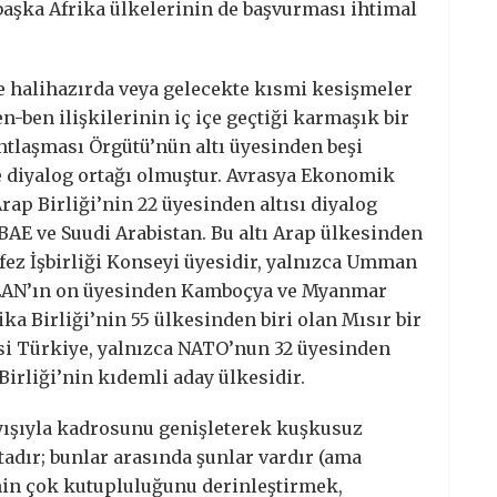
a başka Afrika ülkelerinin de başvurması ihtimal
e halihazırda veya gelecekte kısmi kesişmeler
n-ben ilişkilerinin iç içe geçtiği karmaşık bir
ntlaşması Örgütü’nün altı üyesinden beşi
e diyalog ortağı olmuştur. Avrasya Ekonomik
Arap Birliği’nin 22 üyesinden altısı diyalog
 BAE ve Suudi Arabistan. Bu altı Arap ülkesinden
fez İşbirliği Konseyi üyesidir, yalnızca Umman
ASEAN’ın on üyesinden Kamboçya ve Myanmar
ika Birliği’nin 55 ülkesinden biri olan Mısır bir
esi Türkiye, yalnızca NATO’nun 32 üyesinden
Birliği’nin kıdemli aday ülkesidir.
layışıyla kadrosunu genişleterek kuşkusuz
adır; bunlar arasında şunlar vardır (ama
inin çok kutupluluğunu derinleştirmek,