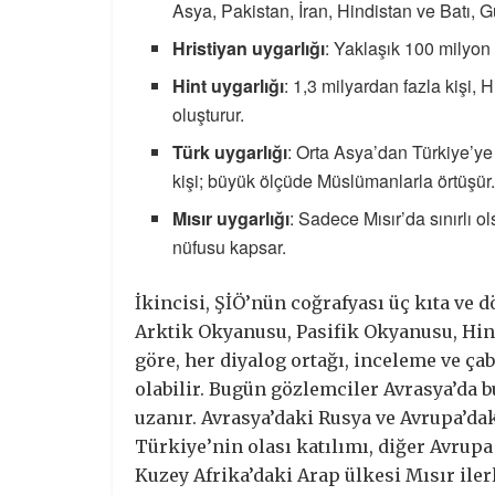
Asya, Pakistan, İran, Hindistan ve Batı,
Hristiyan uygarlığı
: Yaklaşık 100 milyon
Hint uygarlığı
: 1,3 milyardan fazla kişi
oluşturur.
Türk uygarlığı
: Orta Asya’dan Türkiye’y
kişi; büyük ölçüde Müslümanlarla örtüşür
Mısır uygarlığı
: Sadece Mısır’da sınırlı o
nüfusu kapsar.
İkincisi, ŞİÖ’nün coğrafyası üç kıta ve d
Arktik Okyanusu, Pasifik Okyanusu, Hin
göre, her diyalog ortağı, inceleme ve ç
olabilir. Bugün gözlemciler Avrasya’da 
uzanır. Avrasya’daki Rusya ve Avrupa’da
Türkiye’nin olası katılımı, diğer Avrupa
Kuzey Afrika’daki Arap ülkesi Mısır iler