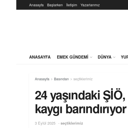
Anasayfa
Başlarken
İletişim
Yazarlarımız
ANASAYFA
EMEK GÜNDEMI
DÜNYA
YU
Anasayfa
Basından
seçtiklerimiz
24 yaşındaki ŞİÖ
kaygı barındırıyor
3 Eylül 2025
-
seçtiklerimiz