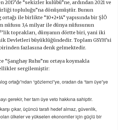
en 2017’de “sekizler kulübü”ne, ardından 2021 ve
 birliği topluluğu”na dönüşmüştür. Bunun
 ortağı ile birlikte “10+2+14” yapısında bir ŞİÖ
am nüfusu 3,4 milyar ile dünya nüfusunun
’lik toprakları, dünyanın dörtte biri, yani iki
şik Devletleri büyüklüğündedir. Toplam GSYH’si
e birinden fazlasına denk gelmektedir.
ece “Şanghay Ruhu”nu ortaya koymakla
likler sergilemiştir:
alog ortağı”ndan “gözlemci”ye, oradan da “tam üye”ye
ayı gerekir, her tam üye veto hakkına sahiptir.
arşı çıkar, üçüncü tarafı hedef almaz, güvenlik,
olan ülkeler ve yükselen ekonomiler için güçlü bir