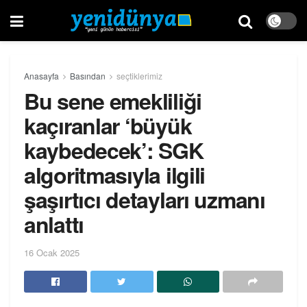
Anasayfa
Basından
seçtiklerimiz
Bu sene emekliliği
kaçıranlar ‘büyük
kaybedecek’: SGK
algoritmasıyla ilgili
şaşırtıcı detayları uzmanı
anlattı
16 Ocak 2025