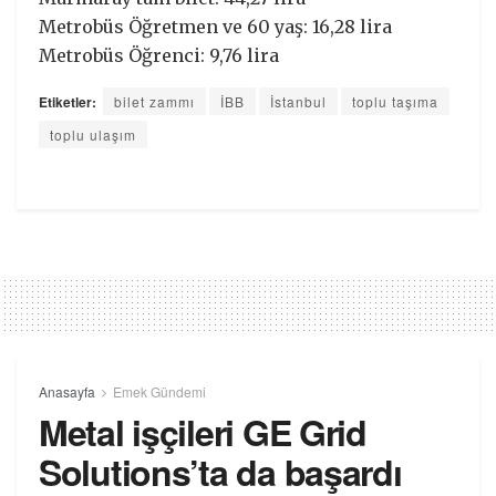
Metrobüs Öğretmen ve 60 yaş: 16,28 lira
Metrobüs Öğrenci: 9,76 lira
Etiketler:
bilet zammı
İBB
İstanbul
toplu taşıma
toplu ulaşım
Anasayfa
Emek Gündemi
Metal işçileri GE Grid
Solutions’ta da başardı