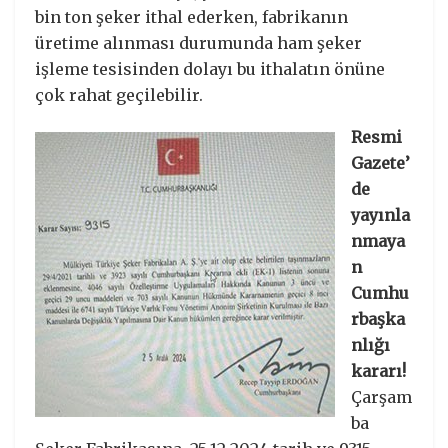
bin ton şeker ithal ederken, fabrikanın
üretime alınması durumunda ham şeker
işleme tesisinden dolayı bu ithalatın önüne
çok rahat geçilebilir.
Resmi
Gazete’
de
yayınla
nmaya
n
Cumhu
rbaşka
nlığı
kararı!
Çarşam
ba