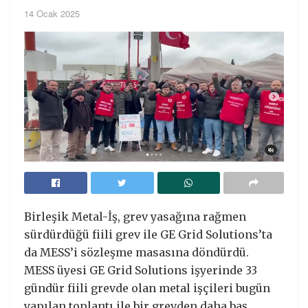
14 Ocak 2025
Birleşik Metal-İş, grev yasağına rağmen
sürdürdüğü fiili grev ile GE Grid Solutions’ta
da MESS’i sözleşme masasına döndürdü.
MESS üyesi GE Grid Solutions işyerinde 33
gündür fiili grevde olan metal işçileri bugün
yapılan toplantı ile bir grevden daha baş