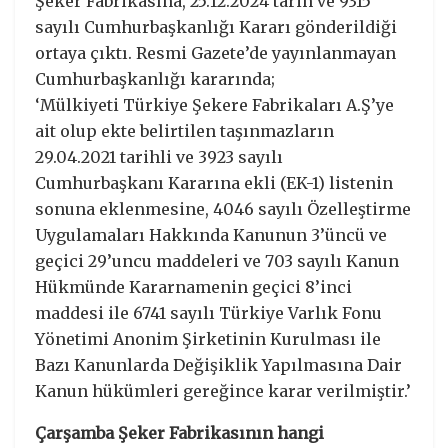
Şeker Fabrikasına, 25.12.2024 tarih ve 9315
sayılı Cumhurbaşkanlığı Kararı gönderildiği
ortaya çıktı. Resmi Gazete’de yayınlanmayan
Cumhurbaşkanlığı kararında;
‘Mülkiyeti Türkiye Şekere Fabrikaları A.Ş’ye
ait olup ekte belirtilen taşınmazların
29.04.2021 tarihli ve 3923 sayılı
Cumhurbaşkanı Kararına ekli (EK-1) listenin
sonuna eklenmesine, 4046 sayılı Özelleştirme
Uygulamaları Hakkında Kanunun 3’üncü ve
geçici 29’uncu maddeleri ve 703 sayılı Kanun
Hükmünde Kararnamenin geçici 8’inci
maddesi ile 6741 sayılı Türkiye Varlık Fonu
Yönetimi Anonim Şirketinin Kurulması ile
Bazı Kanunlarda Değişiklik Yapılmasına Dair
Kanun hükümleri gereğince karar verilmiştir.’
Çarşamba Şeker Fabrikasının hangi