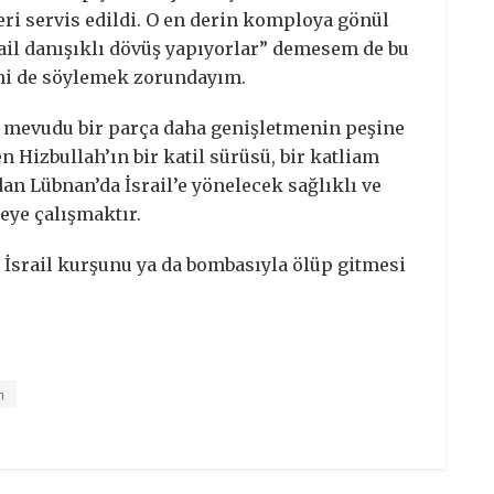
ri servis edildi. O en derin komploya gönül
rail danışıklı dövüş yapıyorlar” demesem de bu
imi de söylemek zorundayım.
z-ı mevudu bir parça daha genişletmenin peşine
 Hizbullah’ın bir katil sürüsü, bir katliam
n Lübnan’da İsrail’e yönelecek sağlıklı ve
meye çalışmaktır.
 İsrail kurşunu ya da bombasıyla ölüp gitmesi
m