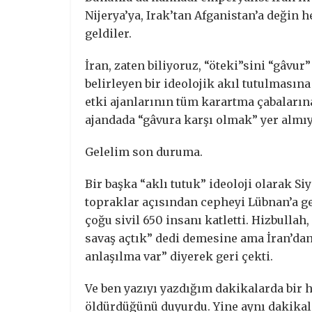
Nijerya’ya, Irak’tan Afganistan’a değin
geldiler.
İran, zaten biliyoruz, “öteki”sini “gâvu
belirleyen bir ideolojik akıl tutulmasın
etki ajanlarının tüm karartma çabaların
ajandada “gâvura karşı olmak” yer almıy
Gelelim son duruma.
Bir başka “aklı tutuk” ideoloji olarak S
topraklar açısından cepheyi Lübnan’a gen
çoğu sivil 650 insanı katletti. Hizbullah
savaş açtık” dedi demesine ama İran’dan 
anlaşılma var” diyerek geri çekti.
Ve ben yazıyı yazdığım dakikalarda bir 
öldürdüğünü duyurdu. Yine aynı dakikala