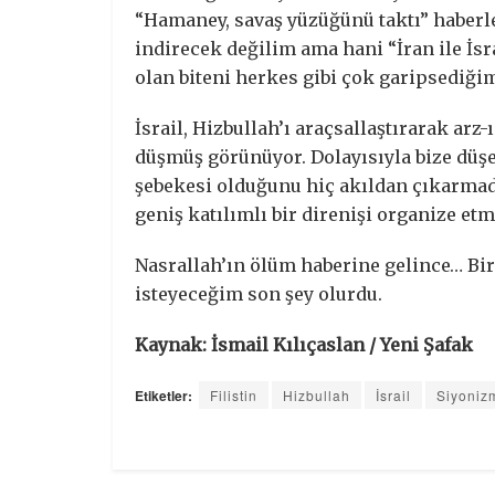
“Hamaney, savaş yüzüğünü taktı” haberle
indirecek değilim ama hani “İran ile İs
olan biteni herkes gibi çok garipsediğ
İsrail, Hizbullah’ı araçsallaştırarak ar
düşmüş görünüyor. Dolayısıyla bize düşen
şebekesi olduğunu hiç akıldan çıkarmada
geniş katılımlı bir direnişi organize et
Nasrallah’ın ölüm haberine gelince… Bir
isteyeceğim son şey olurdu.
Kaynak: İsmail Kılıçaslan / Yeni Şafak
Etiketler:
Filistin
Hizbullah
İsrail
Siyoniz