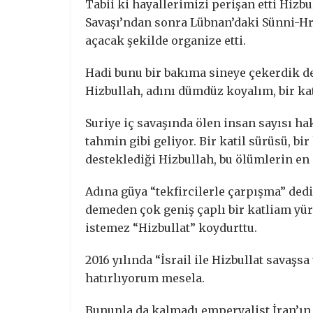
Tabii ki hayallerimizi perişan etti Hizb
Savaşı’ndan sonra Lübnan’daki Sünni-Hri
açacak şekilde organize etti.
Hadi bunu bir bakıma sineye çekerdik de,
Hizbullah, adını dümdüz koyalım, bir ka
Suriye iç savaşında ölen insan sayısı hak
tahmin gibi geliyor. Bir katil sürüsü, bi
desteklediği Hizbullah, bu ölümlerin en
Adına güya “tekfircilerle çarpışma” dedi
demeden çok geniş çaplı bir katliam yürü
istemez “Hizbullat” koydurttu.
2016 yılında “İsrail ile Hizbullat savaşs
hatırlıyorum mesela.
Bununla da kalmadı emperyalist İran’ın 