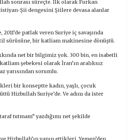
ullah sonrası süreçte. İlk olarak Furkan
stiyan-Şii dengesini Şiilere devasa alanlar
 2011’de patlak veren Suriye iç savaşında
til sürüsüne, bir katliam makinesine dönüştü.
kında net bir bilgimiz yok. 300 bin, en isabetli
r katliam şebekesi olarak İran’ın aralıksız
 az yarısından sorumlu.
kleri bir konseptte kadın, yaşlı, çocuk
ttü Hizbullah Suriye’de. Ve adını da ister
a taraf tutmam” yazdığımı net şekilde
ve Hizbullah’ın yapıp ettikleri. Yemen’den