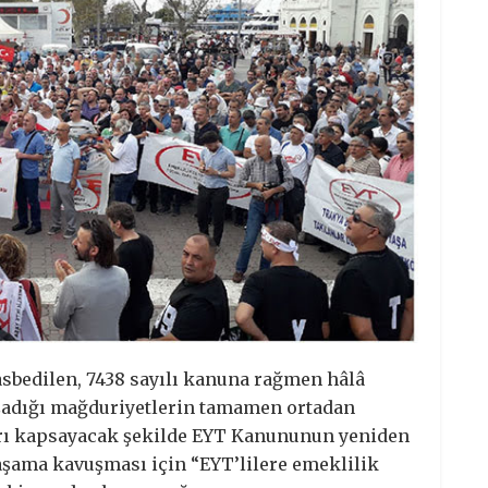
asbedilen, 7438 sayılı kanuna rağmen hâlâ
şadığı mağduriyetlerin tamamen ortadan
arı kapsayacak şekilde EYT Kanununun yeniden
şama kavuşması için “EYT’lilere emeklilik