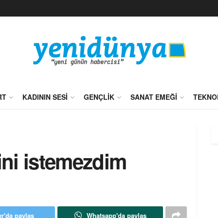
RT
KADININ SESI
GENÇLIK
SANAT EMEĞI
TEKNO
sini istemezdim
er'da paylaş
Whatsapp'da paylaş