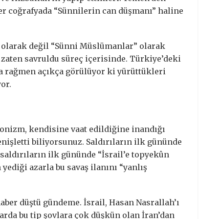
 her coğrafyada “Sünnilerin can düşmanı” haline
r” olarak değil “Sünni Müslümanlar” olarak
a zaten savruldu süreç içerisinde. Türkiye’deki
a rağmen açıkça görülüyor ki yürüttükleri
or.
iyonizm, kendisine vaat edildiğine inandığı
işletti biliyorsunuz. Saldırıların ilk gününde
, saldırıların ilk gününde “İsrail’e topyekûn
yediği azarla bu savaş ilanını “yanlış
haber düştü gündeme. İsrail, Hasan Nasrallah’ı
rda bu tip şovlara çok düşkün olan İran’dan