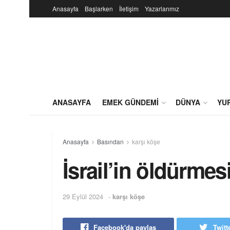
Anasayfa
Başlarken
İletişim
Yazarlarımız
ANASAYFA
EMEK GÜNDEMI
DÜNYA
YU
Anasayfa
Basından
karşı köşe
İsrail’in öldürme
29 Eylül 2024
-
karşı köşe
Facebook'da paylaş
Twitt