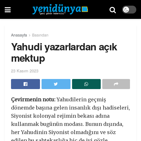
Anasayfa
Basından
Yahudi yazarlardan açık
mektup
23 Kasım 2023
Çevirmenin notu:
Yahudilerin geçmiş
dönemde başına gelen insanlık dışı hadiseleri,
Siyonist kolonyal rejimin bekası adına
kullanmak bugünün modası. Bunun dışında,
her Yahudinin Siyonist olmadığını ve söz
edilen bu sahtekarlığa hiç de iyi gözle