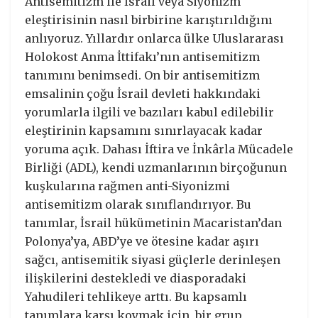
Antisemitizm ile İsrail veya Siyonizm
eleştirisinin nasıl birbirine karıştırıldığını
anlıyoruz. Yıllardır onlarca ülke Uluslararası
Holokost Anma İttifakı’nın antisemitizm
tanımını benimsedi. On bir antisemitizm
emsalinin çoğu İsrail devleti hakkındaki
yorumlarla ilgili ve bazıları kabul edilebilir
eleştirinin kapsamını sınırlayacak kadar
yoruma açık. Dahası İftira ve İnkârla Mücadele
Birliği (ADL), kendi uzmanlarının birçoğunun
kuşkularına rağmen anti-Siyonizmi
antisemitizm olarak sınıflandırıyor. Bu
tanımlar, İsrail hükümetinin Macaristan’dan
Polonya’ya, ABD’ye ve ötesine kadar aşırı
sağcı, antisemitik siyasi güçlerle derinleşen
ilişkilerini destekledi ve diasporadaki
Yahudileri tehlikeye arttı. Bu kapsamlı
tanımlara karşı koymak için, bir grup