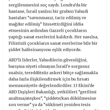
sergilenmesini suç saydı. Londra’da bir
hastane, İsrail yanlısı bir grubun Yahudi
hastaları “savunmasız, taciz edilmiş ve
mağdur edilmiş” hissettirdiğini iddia
etmesinin ardından Gazzeli çocukların
yaptığı sanat eserlerini kaldırdı. Her nasılsa,
Filistinli çocukların sanat eserlerine bile bir
şiddet halüsinasyonu eşlik ediyordu.
ABD’li liderler, Yahudilerin güvenliğini,
barışma niyeti olmayan İsrail’e sorgusuz
sualsiz, tereddütsüz askeri bütçe sağlamakla
daha fazla ilişkilendirmek için bu fırsatı
memnuniyetle değerlendirdiler. 13 Ekim’de
ABD Dışişleri Bakanlığı, yetkilileri “gerilimi
azaltma/ateşkes”, “şiddete/kan dökülmesine
son verme” ya da “sükûneti yeniden tesis