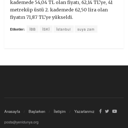
kademede 54,04 TL olan fiyatı, 62,14 TL’ye, 41
metreküp üstü 2. kademede 62,50 lira olan
fiyatın 71,87 TL’ye yükseldi.
Etiketler:
İBB
İSKİ
İstanbul
suya zam
Anasayfa
Başlarken
İletişim
Yazarlarımız
posta@yenidunya.org