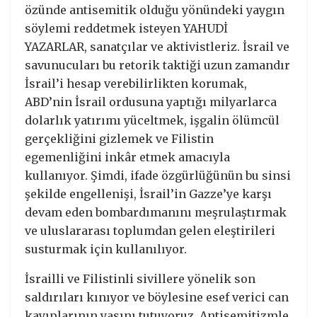
özünde antisemitik olduğu yönündeki yaygın
söylemi reddetmek isteyen YAHUDİ
YAZARLAR, sanatçılar ve aktivistleriz. İsrail ve
savunucuları bu retorik taktiği uzun zamandır
İsrail’i hesap verebilirlikten korumak,
ABD’nin İsrail ordusuna yaptığı milyarlarca
dolarlık yatırımı yüceltmek, işgalin ölümcül
gerçekliğini gizlemek ve Filistin
egemenliğini inkâr etmek amacıyla
kullanıyor. Şimdi, ifade özgürlüğünün bu sinsi
şekilde engellenişi, İsrail’in Gazze’ye karşı
devam eden bombardımanını meşrulaştırmak
ve uluslararası toplumdan gelen eleştirileri
susturmak için kullanılıyor.
İsrailli ve Filistinli sivillere yönelik son
saldırıları kınıyor ve böylesine esef verici can
kayıplarının yasını tutuyoruz. Antisemitizmle