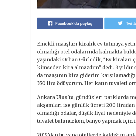
Facebook'da paylaş
Twitt
Emekli maaşları kiralık ev tutmaya yet
olmadığı otel odalarında kalmakta buldu
yaşındaki Orhan Gürledik, “Ev kiraları 
kimseden kira almazdım” dedi. 3 yıldır o
da maaşının kira giderini karşılamadığı
350 lira ödüyorum. Her katın tuvaleti or
Ankara Ulus’ta, gündüzleri parklarda men
akşamları ise günlük ücreti 200 liradan
olmadığı odalar, düşük fiyat nedeniyle da
tuvalet bulunurken, banyo yapmak için i
2019’dan bu yana otellerde kaldığını anl