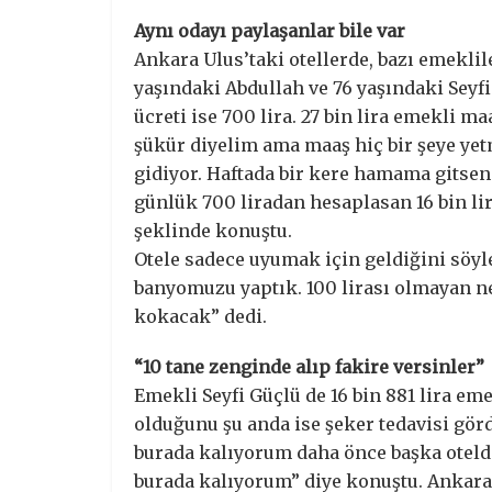
Aynı odayı paylaşanlar bile var
Ankara Ulus’taki otellerde, bazı emeklile
yaşındaki Abdullah ve 76 yaşındaki Seyfi
ücreti ise 700 lira. 27 bin lira emekli m
şükür diyelim ama maaş hiç bir şeye ye
gidiyor. Haftada bir kere hamama gits
günlük 700 liradan hesaplasan 16 bin li
şeklinde konuştu.
Otele sadece uyumak için geldiğini söyle
banyomuzu yaptık. 100 lirası olmayan ne
kokacak” dedi.
“10 tane zenginde alıp fakire versinler”
Emekli Seyfi Güçlü de 16 bin 881 lira em
olduğunu şu anda ise şeker tedavisi görd
burada kalıyorum daha önce başka oteld
burada kalıyorum” diye konuştu. Ankara 