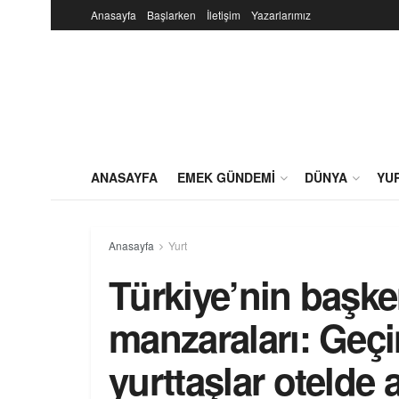
Anasayfa
Başlarken
İletişim
Yazarlarımız
ANASAYFA
EMEK GÜNDEMI
DÜNYA
YU
Anasayfa
Yurt
Türkiye’nin başk
manzaraları: Geç
yurttaşlar otelde 