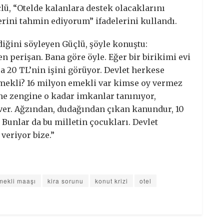
çlü, “Otelde kalanlara destek olacaklarını
erini tahmin ediyorum” ifadelerini kullandı.
iğini söyleyen Güçlü, şöyle konuştu:
n perişan. Bana göre öyle. Eğer bir birikimi evi
ra 20 TL’nin işini görüyor. Devlet herkese
mekli? 16 milyon emekli var kimse oy vermez
ane zengine o kadar imkanlar tanınıyor,
 ver. Ağzından, dudağından çıkan kanundur, 10
Bunlar da bu milletin çocukları. Devlet
veriyor bize.”
mekli maaşı
kira sorunu
konut krizi
otel