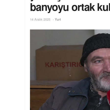
banyoyu ortak kul
14 Aralık 2025
-
Yurt