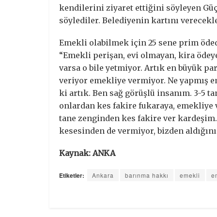
kendilerini ziyaret ettiğini söyleyen Gü
söylediler. Belediyenin kartını verecekl
Emekli olabilmek için 25 sene prim öded
“Emekli perişan, evi olmayan, kira ödeye
varsa o bile yetmiyor. Artık en büyük pa
veriyor emekliye vermiyor. Ne yapmış e
ki artık. Ben sağ görüşlü insanım. 3-5 t
onlardan kes fakire fukaraya, emekliye
tane zenginden kes fakire ver kardeşim. 
kesesinden de vermiyor, bizden aldığını 
Kaynak: ANKA
Etiketler:
Ankara
barınma hakkı
emekli
e