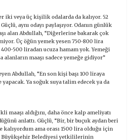
r iki veya üç kişilik odalarda da kalıyor. 52
 Güçlü, aynı odayı paylaşıyor. Odanın günlük
aaşı alan Abdullah, “Diğerlerine bakarak çok
tmiyor. Üç öğün yemek yesen 750-800 lira
en 400-500 liradan ucuza hamam yok. Yemeği
ra alanların maaşı sadece yemeğe gidiyor”
yen Abdullah, “En son kişi başı 100 liraya
 yapacak. Ya soğuk suya talim edecek ya da
ekli maaşı aldığını, daha önce kalp ameliyatı
üğünü anlattı. Güçlü, “Bir, bir buçuk aydan beri
e kalıyordum ama orası 1500 lira olduğu için
Büyükşehir Belediyesi yetkililerinin