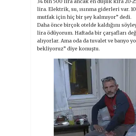
34 bin 500 lira ancak en düşük kira 20-25
lira. Elektrik, su, ısınma giderleri var. 1
mutfak için hiç bir şey kalmıyor” dedi.
Daha önce birçok otelde kaldığını söyle
lira ödüyorum. Haftada bir çarşafları de
alıyorlar. Ama oda da tuvalet ve banyo yo
bekliyoruz” diye konuştu.