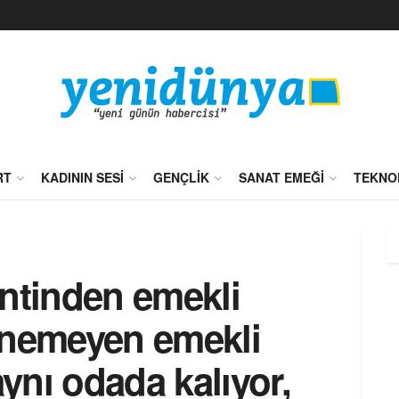
RT
KADININ SESI
GENÇLIK
SANAT EMEĞI
TEKNO
entinden emekli
inemeyen emekli
aynı odada kalıyor,