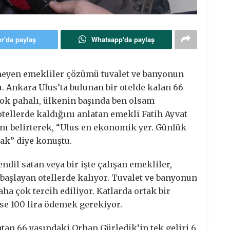
er'da paylaş
Whatsapp'da paylaş
meyen emekliler çözümü tuvalet ve banyonun
. Ankara Ulus’ta bulunan bir otelde kalan 66
çok pahalı, ülkenin başında ben olsam
tellerde kaldığını anlatan emekli Fatih Ayvat
nı belirterek, “Ulus en ekonomik yer. Günlük
tak” diye konuştu.
dil satan veya bir işte çalışan emekliler,
 başlayan otellerde kalıyor. Tuvalet ve banyonun
ha çok tercih ediliyor. Katlarda ortak bir
se 100 lira ödemek gerekiyor.
atan 66 yaşındaki Orhan Gürledik’in tek geliri 6