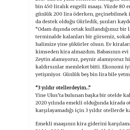
bin 450 liralık engelli maaşı. Yüzde 80 
günlük 200 lira öderken, geçinebilmek i
da destek olduğu Gürledik, şunları kayde
“Odam dışında ortak kullandığımız bir l
terminalde kalanları bir görseniz, sokak
halimize yine şükürler olsun. Ev kirala
kimseden kira almazdım. Babasının evi g
Zeytin alamıyoruz, peynir alamıyoruz hi
kaldırsınlar memleket bitti. Ekonomi iyi
yetişmiyor. Günlük beş bin lira bile yetme
“3 yıldır otellerdeyim…”
Yine Ulus’ta bulunan başka bir otelde k
2020 yılında emekli olduğunda kirada o
karşılayamadığı için 3 yıldır otellerde ka
Emekli maaşının kira giderini karşılam