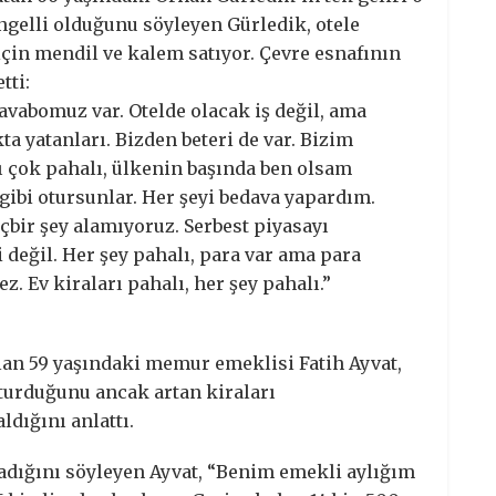
engelli olduğunu söyleyen Gürledik, otele
çin mendil ve kalem satıyor. Çevre esnafının
tti:
avabomuz var. Otelde olacak iş değil, ama
ta yatanları. Bizden beteri de var. Bizim
rı çok pahalı, ülkenin başında ben olsam
ibi otursunlar. Her şeyi bedava yapardım.
çbir şey alamıyoruz. Serbest piyasayı
 değil. Her şey pahalı, para var ama para
z. Ev kiraları pahalı, her şey pahalı.”
alan 59 yaşındaki memur emeklisi Fatih Ayvat,
turduğunu ancak artan kiraları
ldığını anlattı.
adığını söyleyen Ayvat, “Benim emekli aylığım