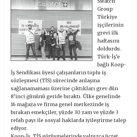
Swatch
Group
Türkiye
işçilerinin
grevi ilk
haftasını
doldurdu.
Türk-İş’e
bağlı Koop-
İş Sendikası üyesi çalışanların toplu iş
sözleşmesi (TİS) sürecinde anlaşma
sağlanamaması üzerine çıktıkları grev dün
8’inci gününü geride bıraktı. Ülke genelinde
16 mağaza ve firma genel merkezinde iş
bırakan emekçiler, yüzde 30 zam ve yüzde 3
refah payı ile sosyal haklarda iyileştirme talep
ediyor.
Koop-İş, TİS görüşmelerinde yalnızca ücret