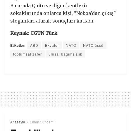
Bu arada Quito ve diğer kentlerin
sokaklarında onlarca kişi, “Noboa’dan çıkış”
sloganları atarak sonuçları kutladı.
Kaynak: CGTN Türk
Etiketler:
ABD
Ekvator
NATO
NATO üssü
toplumsal zafer
ulusal bağımsızlık
Anasayfa
Emek Gündemi