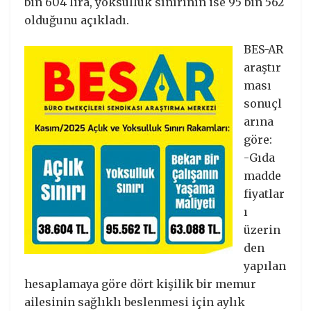
bin 604 lira, yoksulluk sınırının ise 95 bin 562
olduğunu açıkladı.
BES-AR
araştır
ması
sonuçl
arına
göre:
-Gıda
madde
fiyatlar
ı
üzerin
den
yapılan
hesaplamaya göre dört kişilik bir memur
ailesinin sağlıklı beslenmesi için aylık