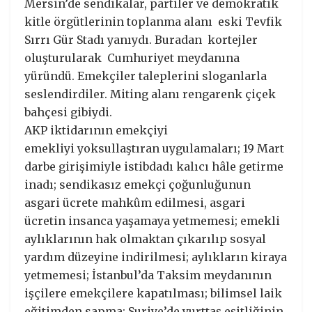
Mersin’de sendikalar, partiler ve demokratik
kitle örgütlerinin toplanma alanı eski Tevfik
Sırrı Gür Stadı yanıydı. Buradan kortejler
oluşturularak Cumhuriyet meydanına
yüründü. Emekçiler taleplerini sloganlarla
seslendirdiler. Miting alanı rengarenk çiçek
bahçesi gibiydi.
AKP iktidarının emekçiyi
emekliyi yoksullaştıran uygulamaları; 19 Mart
darbe girişimiyle istibdadı kalıcı hâle getirme
inadı; sendikasız emekçi çoğunluğunun
asgari ücrete mahkûm edilmesi, asgari
ücretin insanca yaşamaya yetmemesi; emekli
aylıklarının hak olmaktan çıkarılıp sosyal
yardım düzeyine indirilmesi; aylıkların kiraya
yetmemesi; İstanbul’da Taksim meydanının
işçilere emekçilere kapatılması; bilimsel laik
eğitimden sapma; Suriye’de yurttaş eşitliğinin