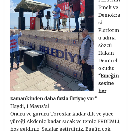
Emek ve
Demokra
si
Platform
u adına
sözcü
Hakan
Demirel
okudu:
“Emeğin
sesine
her
zamankinden daha fazla ihtiyaç var”
Haydi, 1 Mayıs’a!
Onuru ve gururu Toroslar kadar dik ve yüce;
yüreği Akdeniz kadar sıcak ve temiz ERDEMLİ,
hoş geldiniz. Sefalar getirdiniz. Bugün çok