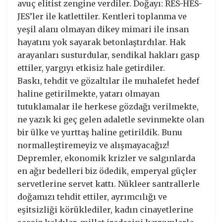
avuç elitist zengine verdiler. Doğayı: RES-HES-
JES’ler ile katlettiler. Kentleri toplanma ve
yeşil alanı olmayan dikey mimari ile insan
hayatını yok sayarak betonlaştırdılar. Hak
arayanları susturdular, sendikal hakları gasp
ettiler, yargıyı etkisiz hale getirdiler.
Baskı, tehdit ve gözaltılar ile muhalefet hedef
haline getirilmekte, yatarı olmayan
tutuklamalar ile herkese gözdağı verilmekte,
ne yazık ki geç gelen adaletle sevinmekte olan
bir ülke ve yurttaş haline getirildik. Bunu
normalleştiremeyiz ve alışmayacağız!
Depremler, ekonomik krizler ve salgınlarda
en ağır bedelleri biz ödedik, emperyal güçler
servetlerine servet kattı. Nükleer santrallerle
doğamızı tehdit ettiler, ayrımcılığı ve
eşitsizliği körüklediler, kadın cinayetlerine