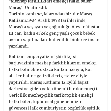
“Mezhep farklılıkları emekçi halkı böler”
Maraş’ı Unutmadık
Tarihin kanlı sayfalarından biridir Maraş
Katliamı.19-24 Aralık 1978 tarihlerinde,
Maraş’ta yaşayan ve çoğunluğu Alevi nüfustan
111 can, kadın erkek genç yaşlı çocuk bebek
ayrımı yapılmadan katledildi, binlerce insan
yaralandı.
Katliam, emperyalizm işbirlikçisi
burjuvazinin mezhep farklılıklarını emekçi
halkı bölmekte ustaca kullanmasıyla, kör
aletler haline getirdikleri çeteler eliyle
yaptırıldı. Maraş Katliamı 12 Eylül faşist
darbesine giden yolda önemli bir dönemeçti.
Gericilik mezhepçilik tarikatçılık emekçi
halkı böler; toplumsal gönencimizin
güvencesi laik cumhuriyetin özgürlük eşitlik,