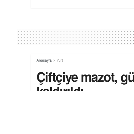
Anasayfa
Yurt
Çiftçiye mazot, g
kaldırıldı
29 Ağustos 2024
-
Yurt