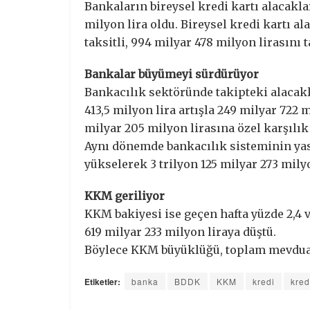
Bankaların bireysel kredi kartı alacaklar
milyon lira oldu. Bireysel kredi kartı al
taksitli, 994 milyar 478 milyon lirasını 
Bankalar büyümeyi sürdürüyor
Bankacılık sektöründe takipteki alacakla
413,5 milyon lira artışla 249 milyar 722 
milyar 205 milyon lirasına özel karşılık 
Aynı dönemde bankacılık sisteminin yasa
yükselerek 3 trilyon 125 milyar 273 milyo
KKM geriliyor
KKM bakiyesi ise geçen hafta yüzde 2,4 ve
619 milyar 233 milyon liraya düştü.
Böylece KKM büyüklüğü, toplam mevduatı
Etiketler:
banka
BDDK
KKM
kredi
kred