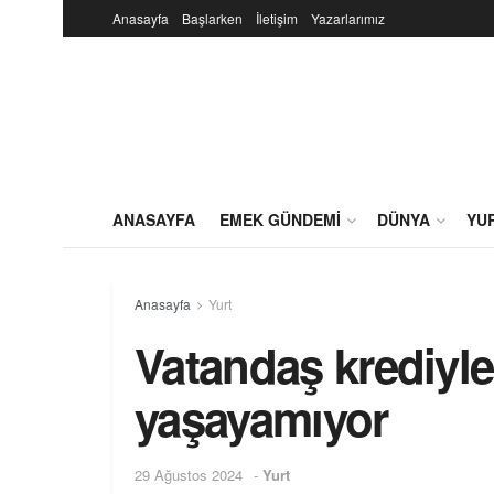
Anasayfa
Başlarken
İletişim
Yazarlarımız
ANASAYFA
EMEK GÜNDEMI
DÜNYA
YU
Anasayfa
Yurt
Vatandaş krediyle
yaşayamıyor
29 Ağustos 2024
-
Yurt