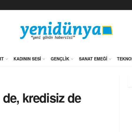
RT
KADININ SESI
GENÇLIK
SANAT EMEĞI
TEKNO
 de, kredisiz de