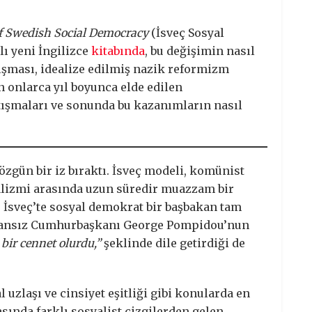
of Swedish Social Democracy
(İsveç Sosyal
ı yeni İngilizce
kitabında
, bu değişimin nasıl
lışması, idealize edilmiş nazik reformizm
n onlarca yıl boyunca elde edilen
ışmaları ve sonunda bu kazanımların nasıl
 özgün bir iz bıraktı. İsveç modeli, komünist
talizmi arasında uzun süredir muazzam bir
 İsveç’te sosyal demokrat bir başbakan tam
 Fransız Cumhurbaşkanı George Pompidou’nun
 bir cennet olurdu,”
şeklinde dile getirdiği de
l uzlaşı ve cinsiyet eşitliği gibi konularda en
asında farklı sosyalist çizgilerden gelen