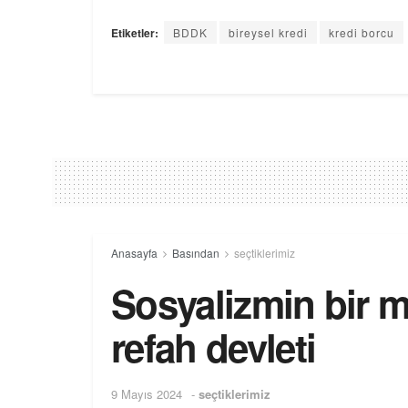
Etiketler:
BDDK
bireysel kredi
kredi borcu
Anasayfa
Basından
seçtiklerimiz
Sosyalizmin bir m
refah devleti
9 Mayıs 2024
-
seçtiklerimiz