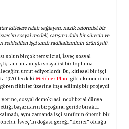
tar kitlelere refah sağlayan, nazik reformist bir
 İsveç’in sosyal modeli, çatışma dolu bir sürecin ve
reddedilen işçi sınıfı radikalizminin ürünüydü.
sı solun birçok temsilcisi, İsveç sosyal
i; tam anlamıyla sosyalist bir topluma
eceğini umut ediyorlardı. Bu, kitlesel bir işçi
tta 1970’lerdeki
Meidner Planı
gibi ekonominin
ören fikirler üzerine inşa edilmiş bir projeydi.
yerine, sosyal demokrasi, neoliberal dünya
ttiği başarıların birçoğunu geride bıraktı.
almadı, aynı zamanda işçi sınıfının önemli bir
öneldi. İsveç’in doğası gereği “ilerici” olduğu