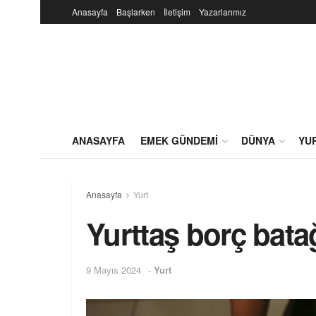
Anasayfa
Başlarken
İletişim
Yazarlarımız
ANASAYFA
EMEK GÜNDEMI
DÜNYA
YU
Anasayfa
Yurt
Yurttaş borç bata
9 Mayıs 2024
-
Yurt