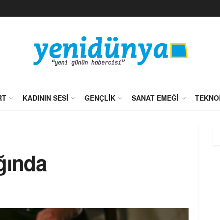
RT
KADININ SESI
GENÇLIK
SANAT EMEĞI
TEKNO
ğında