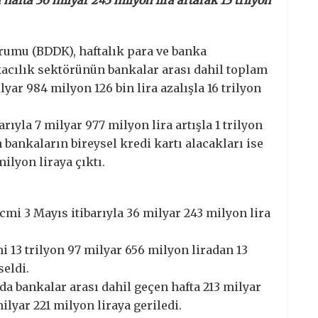
hafta 36 milyar 243 milyon lira artarak 13 trilyon
umu (BDDK), haftalık para ve banka
nkacılık sektörünün bankalar arası dahil toplam
lyar 984 milyon 126 bin lira azalışla 16 trilyon
.
arıyla 7 milyar 977 milyon lira artışla 1 trilyon
 bankaların bireysel kredi kartı alacakları ise
milyon liraya çıktı.
cmi 3 Mayıs itibarıyla 36 milyar 243 milyon lira
13 trilyon 97 milyar 656 milyon liradan 13
seldi.
a bankalar arası dahil geçen hafta 213 milyar
ilyar 221 milyon liraya geriledi.