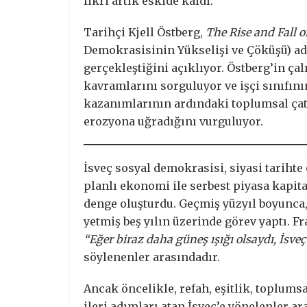
fikri artık eskide kaldı.
Tarihçi Kjell Östberg,
The Rise and Fall 
Demokrasisinin Yükselişi ve Çöküşü) adl
gerçekleştiğini açıklıyor. Östberg’in ça
kavramlarını sorguluyor ve işçi sınıfını
kazanımlarının ardındaki toplumsal çat
erozyona uğradığını vurguluyor.
İsveç sosyal demokrasisi, siyasi tarihte
planlı ekonomi ile serbest piyasa kapi
denge oluşturdu. Geçmiş yüzyıl boyunca,
yetmiş beş yılın üzerinde görev yaptı.
“Eğer biraz daha güneş ışığı olsaydı, İsveç
söylenenler arasındadır.
Ancak öncelikle, refah, eşitlik, toplumsa
ileri adımları atan İsveç’e yönelenler ar