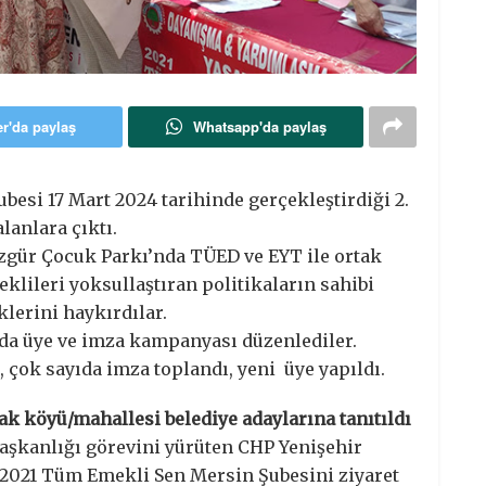
er'da paylaş
Whatsapp'da paylaş
esi 17 Mart 2024 tarihinde gerçekleştirdiği 2.
lanlara çıktı.
Özgür Çocuk Parkı’nda TÜED ve EYT ile ortak
klileri yoksullaştıran politikaların sahibi
lerini haykırdılar.
nda üye ve imza kampanyası düzenlediler.
çok sayıda imza toplandı, yeni üye yapıldı.
k köyü/mahallesi belediye adaylarına tanıtıldı
başkanlığı görevini yürüten CHP Yenişehir
, 2021 Tüm Emekli Sen Mersin Şubesini ziyaret