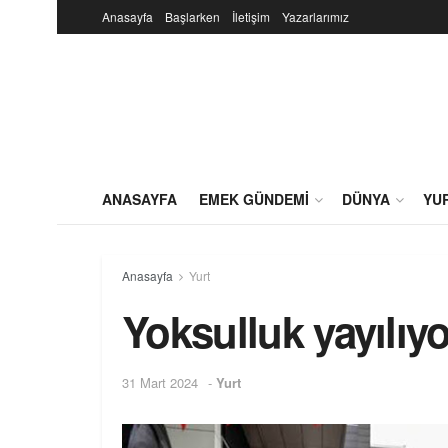
Anasayfa
Başlarken
İletişim
Yazarlarımız
ANASAYFA
EMEK GÜNDEMI
DÜNYA
YU
Anasayfa
Yurt
Yoksulluk yayılıyo
31 Mart 2024
-
Yurt