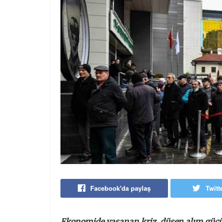
Facebook'da paylaş
Twitt
Ekonomide yaşanan kriz, düşen alım gücü