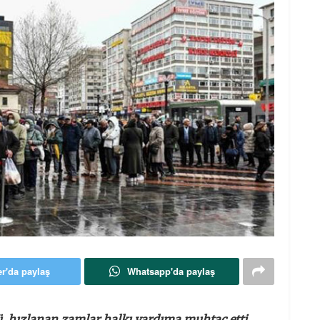
er'da paylaş
Whatsapp'da paylaş
, hızlanan zamlar halkı yardıma muhtaç etti