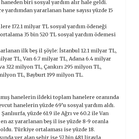
5 haneden biri sosyal yardım alır hale geldi.
re yardımdan yararlanan hane sayısı yüzde 15
illere 172.1 milyar TL sosyal yardım ödeneği
e ortalama 35 bin 520 TL sosyal yardım ödemesi
lanan ilk beş il şöyle: İstanbul 12.1 milyar TL,
milyar TL, Van 6.7 milyar TL, Adana 6.4 milyar
lova 322 milyon TL, Çankırı 295 milyon TL,
ilyon TL, Bayburt 199 milyon TL.
nmış hanelerin ildeki toplam hanelere oranında
mevcut hanelerin yüzde 69’u sosyal yardım aldı.
 Şanlıurfa, yüzde 61.9 ile Ağrı ve 60.2 ile Van
en az yararlanan beş il ise yüzde 8-9 oranla
 oldu. Türkiye ortalaması ise yüzde 18.
nda yer alan şehir ise 57 bin 481 lirayla