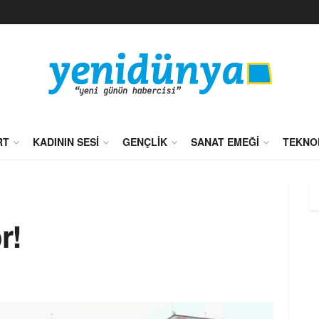
RT
KADININ SESI
GENÇLIK
SANAT EMEĞI
TEKNO
r!