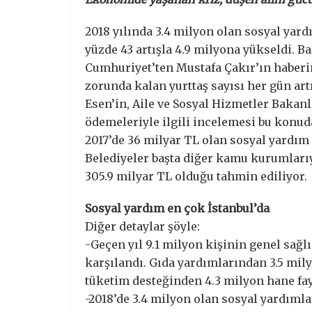
2018 yılında 3.4 milyon olan sosyal yar
yüzde 43 artışla 4.9 milyona yükseldi. Ba
Cumhuriyet’ten Mustafa Çakır’ın haberi
zorunda kalan yurttaş sayısı her gün a
Esen’in, Aile ve Sosyal Hizmetler Bakanl
ödemeleriyle ilgili incelemesi bu konu
2017’de 36 milyar TL olan sosyal yardım g
Belediyeler başta diğer kamu kurumlarıy
305.9 milyar TL olduğu tahmin ediliyor.
Sosyal yardım en çok İstanbul’da
Diğer detaylar şöyle:
-Geçen yıl 9.1 milyon kişinin genel sağlı
karşılandı. Gıda yardımlarından 3.5 mil
tüketim desteğinden 4.3 milyon hane fa
-2018’de 3.4 milyon olan sosyal yardıml