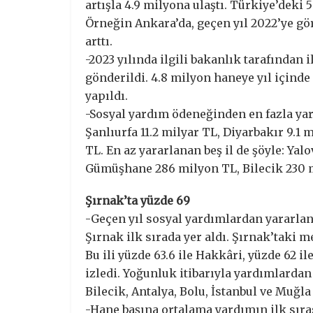
artışla 4.9 milyona ulaştı. Türkiye’deki 
Örneğin Ankara’da, geçen yıl 2022’ye gö
arttı.
-2023 yılında ilgili bakanlık tarafından 
gönderildi. 4.8 milyon haneye yıl içind
yapıldı.
-Sosyal yardım ödeneğinden en fazla yarar
Şanlıurfa 11.2 milyar TL, Diyarbakır 9.1 
TL. En az yararlanan beş il de şöyle: Ya
Gümüşhane 286 milyon TL, Bilecik 230 m
Şırnak’ta yüzde 69
-Geçen yıl sosyal yardımlardan yararla
Şırnak ilk sırada yer aldı. Şırnak’taki 
Bu ili yüzde 63.6 ile Hakkâri, yüzde 62 ile
izledi. Yoğunluk itibarıyla yardımlardan 
Bilecik, Antalya, Bolu, İstanbul ve Muğla
-Hane başına ortalama yardımın ilk sırası