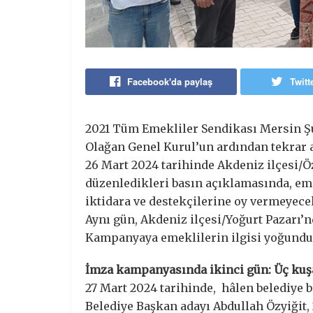
Facebook'da paylaş
Twitt
2021 Tüm Emekliler Sendikası Mersin Şub
Olağan Genel Kurul’un ardından tekrar a
26 Mart 2024 tarihinde Akdeniz ilçesi/
düzenledikleri basın açıklamasında, eme
iktidara ve destekçilerine oy vermeyecek
Aynı gün, Akdeniz ilçesi/Yoğurt Pazarı’
Kampanyaya emeklilerin ilgisi yoğundu, 
İmza kampanyasında ikinci gün: Üç kuşa
27 Mart 2024 tarihinde, hâlen belediye 
Belediye Başkan adayı Abdullah Özyiğit