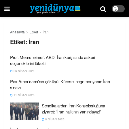
Anasayfa
Etiket
İran
Etiket:
İran
Prof. Mearsheimer: ABD, İran karşısında askeri
seçeneklerini tüketti
26 NISAN 2026
Pax Americana’nın çöküşü: Küresel hegemonyanın İran
sınavı
11 NISAN 2026
Sendikalardan İran Konsolosluğuna
ziyaret: “İran halkının yanındayız!”
8 NISAN 2026