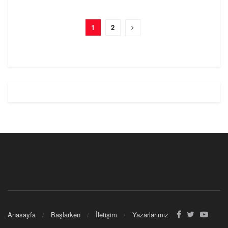
1
2
Anasayfa
Başlarken
İletişim
Yazarlarımız