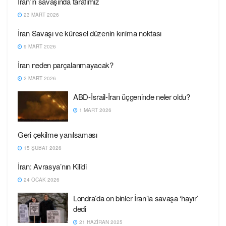
İran’ın savaşında tarafımız
23 MART 2026
İran Savaşı ve küresel düzenin kırılma noktası
9 MART 2026
İran neden parçalanmayacak?
2 MART 2026
ABD-İsrail-İran üçgeninde neler oldu?
1 MART 2026
Geri çekilme yanılsaması
15 ŞUBAT 2026
İran: Avrasya’nın Kilidi
24 OCAK 2026
Londra’da on binler İran’la savaşa ‘hayır’
dedi
21 HAZIRAN 2025