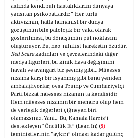
aslında kendi ruh hastalıklarını dünyaya
yansıtan psikopatlardır”. Her türlü
aktivizmin, hatta hümanist bir dünya
görüşünün bile patolojik bir vaka olarak
gösterilmesi, bu dönüşümün püf noktasını
oluşturuyor. Bu, neo-nihilist hareketin özüdür.
Red Scare
kadınları ve çevrelerindeki diğer
medya figürleri, bu kinik hava değişimini
havalı ve avangart bir şeymiş gibi… Müesses
nizama karşı bir isyanmış gibi bunu yeniden
ambalajlıyorlar; oysa Trump ve Cumhuriyetçi
Parti bizzat müesses nizamın ta kendisidir.
Hem müesses nizamın bir memuru olup hem
de yerleşik değerleri çiğneyen biri
olamazsınız. Yani… Bu, Kamala Harris’i
destekleyen “Öncülük Et” (Lean In) (
8)
feministlerinin “aykırı” olması kadar gülünç