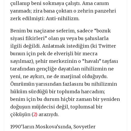
çullanıp beni sokmaya çalıştı. Ama canım
yanmadı; zira bana çoktan o zehrin panzehri
zerk edilmişti: Anti-nihilizm.
Benim bu naçizane seferim, sadece “bozuk
siyasi fikirleri” olan şu veya bu şahıslarla
ilgili değildi. Anlatmak istediğim (ki Twitter
bunun için pek de elverişli bir mecra
sayılmaz), şehir merkezinin o “havalı” tayfası
tarafından gençliğe dayatılan nihilizmin ne
yeni, ne aykırı, ne de marjinal olduğuydu.
Ömrümün yarısından fazlasını bu nihilizmin
hüküm sürdüğü bir toplumda harcadım;
benim için bu durum hiçbir zaman bir yeniden
doğuşun müjdecisi değil, toplumsal bir
çöküşün (
2)
arazıydı.
1990’ların Moskova’sında, Sovyetler