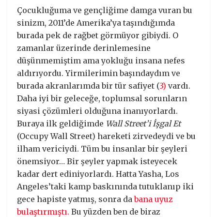
Çocukluğuma ve gençliğime damga vuran bu
sinizm, 2011’de Amerika’ya taşındığımda
burada pek de rağbet görmüyor gibiydi. O
zamanlar üzerinde derinlemesine
düşünmemiştim ama yokluğu insana nefes
aldırıyordu. Yirmilerimin başındaydım ve
burada akranlarımda bir tür safiyet (
3)
vardı.
Daha iyi bir geleceğe, toplumsal sorunların
siyasi çözümleri olduğuna inanıyorlardı.
Buraya ilk geldiğimde
Wall Street’i İşgal Et
(Occupy Wall Street) hareketi zirvedeydi ve bu
ilham vericiydi. Tüm bu insanlar bir şeyleri
önemsiyor… Bir şeyler yapmak isteyecek
kadar dert ediniyorlardı. Hatta Yasha, Los
Angeles’taki kamp baskınında tutuklanıp iki
gece hapiste yatmış, sonra da
bana uyuz
bulaştırmıştı.
Bu yüzden ben de biraz