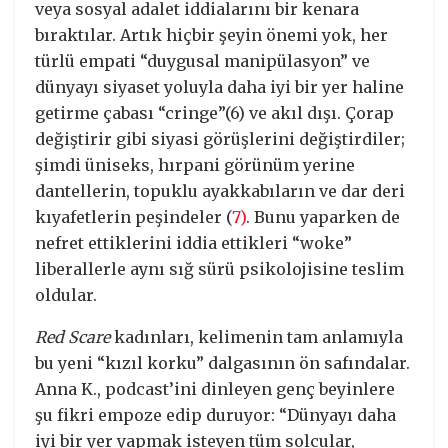
veya sosyal adalet iddialarını bir kenara
bıraktılar. Artık hiçbir şeyin önemi yok, her
türlü empati “duygusal manipülasyon” ve
dünyayı siyaset yoluyla daha iyi bir yer haline
getirme çabası “cringe”(6) ve akıl dışı. Çorap
değiştirir gibi siyasi görüşlerini değiştirdiler;
şimdi üniseks, hırpani görünüm yerine
dantellerin, topuklu ayakkabıların ve dar deri
kıyafetlerin peşindeler (
7)
. Bunu yaparken de
nefret ettiklerini iddia ettikleri “woke”
liberallerle aynı sığ sürü psikolojisine teslim
oldular.
Red Scare
kadınları, kelimenin tam anlamıyla
bu yeni “kızıl korku” dalgasının ön safındalar.
Anna K., podcast’ini dinleyen genç beyinlere
şu fikri empoze edip duruyor: “Dünyayı daha
iyi bir yer yapmak isteyen tüm solcular,