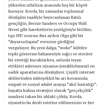
yükselen nihilizm arasında hoş bir köprü
kuruyor. Kovda, bir zamanlar toplumsal
dönüşüm vaadiyle heyecanlanan Batılı
gençliğin, Bernie Sanders ve Occupy Wall
Street gibi hareketlerin yenilgisiyle birlikte,
tıpı 1917 sonrası Rus aydını Olga gibi bir
“duyarsızlaşma” evresine girdiğini
vurguluyor. Bu yeni dalga, “woke” kültüre
tepki gösterme bahanesiyle sağcı ve otoriter
bir estetiği kucaklarken, aslında isyan
ettikleri müesses nizamın (establishment) en
sadık aparatlarına dönüşüyor. Çeşitli internet
delilerinden müteşekkil bu arı kovanında;
empati ve sosyal adalet arayışı “akıl hastalığı”;
hayatta kalma stratejisi olarak “gerçekçilik”
maskesi takan bir ahlaki çöküş. Kovda,
siyasetin bu denli estetize edilmesinin ve her