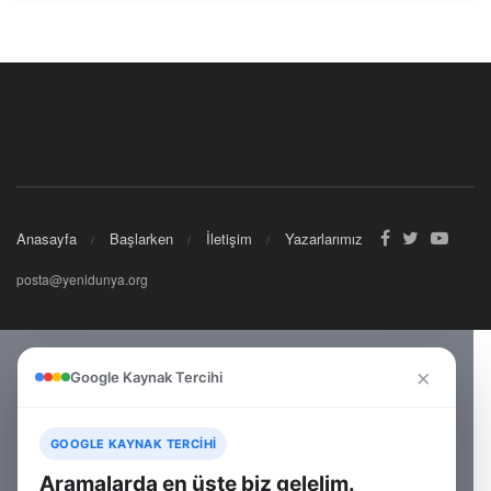
Anasayfa
Başlarken
İletişim
Yazarlarımız
posta@yenidunya.org
×
Google Kaynak Tercihi
GOOGLE KAYNAK TERCIHI
Aramalarda en üste biz gelelim.