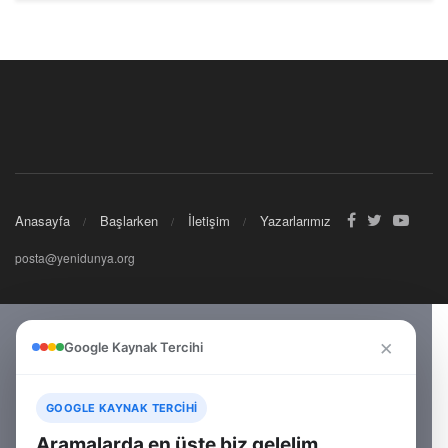
Anasayfa
Başlarken
İletişim
Yazarlarımız
posta@yenidunya.org
×
Google Kaynak Tercihi
GOOGLE KAYNAK TERCIHI
Aramalarda en üste biz gelelim.