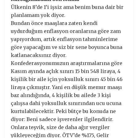
Ülkenin 8’de 1’i işsiz ama benim buna dair bir
planlamam yok diyor.
Bundan önce maaşlara zaten kendi
uydurduğum enflasyon oranlarına göre zam
yapıyordum, artık enflasyon tahminlerime
göre yapacağım ve siz bir sene boyunca buna
katlanacaksınız diyor.
Konfederasyonumuzun araştırmalarına göre
Kasım ayında açlık sınırı 15 bin 548 liraya, 4
kişilik bir aile için yoksulluk sınırı 45 bin 46
liraya çıkmıştır. Yani en düşük memur maaşı
baz alındığında, 4 kişilik bu ailede 3 kişi
çalışsa dahi yoksulluk sınırından ucu ucuna
kurtulabilecektir. Peki bütçe bu konuda ne
diyor: Beni sadece işverenler ilgilendirir.
Onlara teşvik, size de daha ağır vergiler
yükleyeceğim diyor. ÖTV’de %175, Gelir