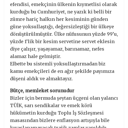
efendisi, emekçinin ülkenin kıymetlisi olarak
kurduğu bu Cumhuriyet, ne yazık ki belli bir
zümre hariç halkın her kesiminin günden
güne yoksullaştığı, değersizleştiği bir ülkeye
dönüştürülmüştür. Ülke nüfusunun yüzde 99’u,
yüzde 1’lik bir kesim servetine servet eklesin
diye çalışır, yaşayamaz, barınamaz, nefes
alamaz hale gelmiştir.
Elbette bu sistemli yoksullaştırmadan biz
kamu emekçileri de en ağır şekilde payımıza
düşeni aldık ve almaktayız.
Bütçe, memleket sorunudur
Bizler için bermuda şeytan üçgeni olan yalancı
TÜİK, sarı sendikalar ve emek körü
hükümetin kurduğu Toplu İş Sözleşmesi
masasından bizlere enflasyon artışıyla bile
kıyaslanamayacak trajik zamlar yapıldığı