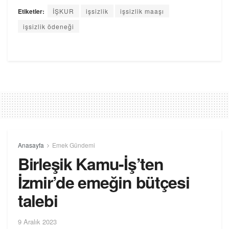
Etiketler:
İŞKUR
işsizlik
işsizlik maaşı
işsizlik ödeneği
Anasayfa
Emek Gündemi
Birleşik Kamu-İş’ten
İzmir’de emeğin bütçesi
talebi
9 Aralık 2023