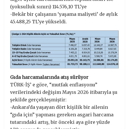
(yoksulluk sınırı) 114.576,10 TL’ye
-Bekâr bir çalışanın ‘yaşama maliyeti’ de aylık
45.488,25 TL’ye yükseldi.
Gıda harcamalarında atış sürüyor
TÜRK-İŞ’ e göre, “mutfak enflasyonu”
verilerindeki değişim Mayıs 2026 itibarıyla şu
şekilde gerçekleşmiştir:
-Ankara’da yaşayan dört kişilik bir ailenin
“gıda için” yapması gereken asgari harcama
tutarındaki artış, bir önceki aya göre yüzde