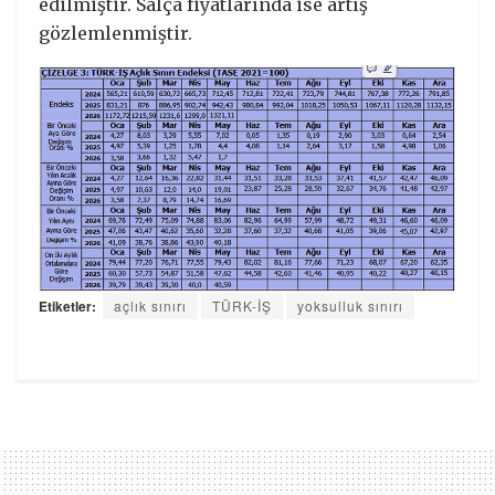
edilmiştir. Salça fiyatlarında ise artış
gözlemlenmiştir.
Etiketler:
açlık sınırı
TÜRK-İŞ
yoksulluk sınırı