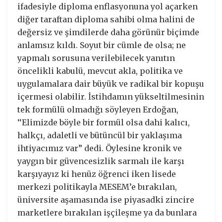
ifadesiyle diploma enflasyonuna yol açarken
diğer taraftan diploma sahibi olma halini de
değersiz ve şimdilerde daha görünür biçimde
anlamsız kıldı. Soyut bir cümle de olsa; ne
yapmalı sorusuna verilebilecek yanıtın
öncelikli kabulü, mevcut akla, politika ve
uygulamalara dair büyük ve radikal bir kopuşu
içermesi olabilir. İstihdamın yükseltilmesinin
tek formülü olmadığı söyleyen Erdoğan,
‘‘Elimizde böyle bir formül olsa dahi kalıcı,
halkçı, adaletli ve bütüncül bir yaklaşıma
ihtiyacımız var” dedi. Öylesine kronik ve
yaygın bir güvencesizlik sarmalı ile karşı
karşıyayız ki henüz öğrenci iken lisede
merkezi politikayla MESEM’e bırakılan,
üniversite aşamasında ise piyasadki zincire
marketlere bırakılan işçileşme ya da bunlara