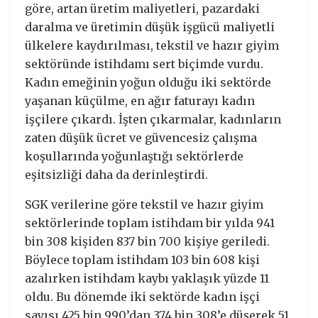
göre, artan üretim maliyetleri, pazardaki
daralma ve üretimin düşük işgücü maliyetli
ülkelere kaydırılması, tekstil ve hazır giyim
sektöründe istihdamı sert biçimde vurdu.
Kadın emeğinin yoğun olduğu iki sektörde
yaşanan küçülme, en ağır faturayı kadın
işçilere çıkardı. İşten çıkarmalar, kadınların
zaten düşük ücret ve güvencesiz çalışma
koşullarında yoğunlaştığı sektörlerde
eşitsizliği daha da derinleştirdi.
SGK verilerine göre tekstil ve hazır giyim
sektörlerinde toplam istihdam bir yılda 941
bin 308 kişiden 837 bin 700 kişiye geriledi.
Böylece toplam istihdam 103 bin 608 kişi
azalırken istihdam kaybı yaklaşık yüzde 11
oldu. Bu dönemde iki sektörde kadın işçi
sayısı 425 bin 990’dan 374 bin 308’e düşerek 51