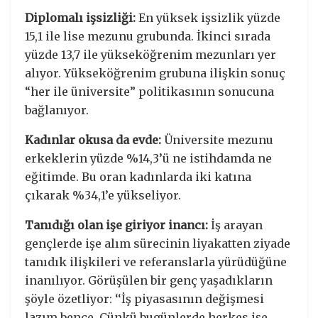
Diplomalı işsizliği:
En yüksek işsizlik yüzde
15,1 ile lise mezunu grubunda. İkinci sırada
yüzde 13,7 ile yükseköğrenim mezunları yer
alıyor. Yükseköğrenim grubuna ilişkin sonuç
“her ile üniversite” politikasının sonucuna
bağlanıyor.
Kadınlar okusa da evde:
Üniversite mezunu
erkeklerin yüzde %14,3’ü ne istihdamda ne
eğitimde. Bu oran kadınlarda iki katına
çıkarak %34,1’e yükseliyor.
Tanıdığı olan işe giriyor inancı:
İş arayan
gençlerde işe alım sürecinin liyakatten ziyade
tanıdık ilişkileri ve referanslarla yürüdüğüne
inanılıyor. Görüşülen bir genç yaşadıkların
şöyle özetliyor: ‘‘İş piyasasının değişmesi
lazım bence. Çünkü bugünlerde herkes işe