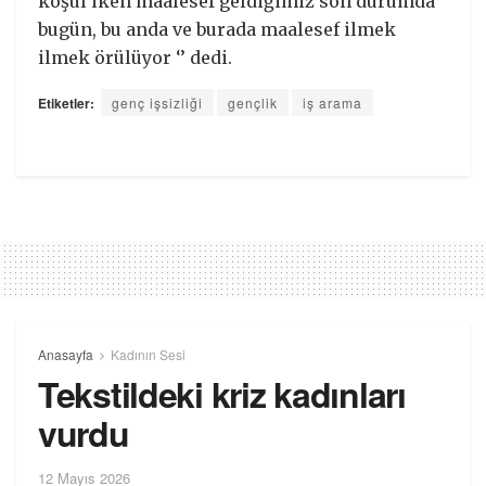
koşul iken maalesef geldiğimiz son durumda
bugün, bu anda ve burada maalesef ilmek
ilmek örülüyor ‘’ dedi.
Etiketler:
genç işsizliği
gençlik
iş arama
Anasayfa
Kadının Sesi
Tekstildeki kriz kadınları
vurdu
12 Mayıs 2026