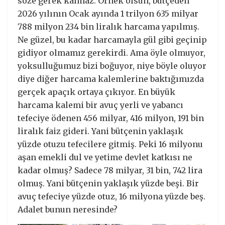
söze gerek kalmaz. Örnek olsun, bütçeden
2026 yılının Ocak ayında 1 trilyon 635 milyar
788 milyon 234 bin liralık harcama yapılmış.
Ne güzel, bu kadar harcamayla gül gibi geçinip
gidiyor olmamız gerekirdi. Ama öyle olmuyor,
yoksulluğumuz bizi boğuyor, niye böyle oluyor
diye diğer harcama kalemlerine baktığımızda
gerçek apaçık ortaya çıkıyor. En büyük
harcama kalemi bir avuç yerli ve yabancı
tefeciye ödenen 456 milyar, 416 milyon, 191 bin
liralık faiz gideri. Yani bütçenin yaklaşık
yüzde otuzu tefecilere gitmiş. Peki 16 milyonu
aşan emekli dul ve yetime devlet katkısı ne
kadar olmuş? Sadece 78 milyar, 31 bin, 742 lira
olmuş. Yani bütçenin yaklaşık yüzde beşi. Bir
avuç tefeciye yüzde otuz, 16 milyona yüzde beş.
Adalet bunun neresinde?