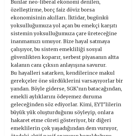
Bunlar neo-liberal ekonomi denilen,
özelleştirme, borç faiz döviz borsa
ekonomisinin akılları. İktidar, bugünkü
yoksulluğumuza yol açan bu emekçi karşıtı
sistemin yoksulluğumuza çare üreteceğine
inanmamızı umuyor. Bize hayal satmaya
çalışıyor, bu sistem emekliliği sosyal
güvenlikten koparır, serbest piyasanın altta
kalanın canı çıksın anlayışına savurur.
Bu hayalleri satarken, kendilerince makul
gerekçeler öne sürdüklerini varsayıyorlar bir
yandan. Böyle giderse, SGK’nın batacağından,
emekli aylıklarını ödeyemez duruma
geleceğinden söz ediyorlar. Kimi, EYT’lilerin
büyük yük oluşturduğunu söyleyip, onlara
hakaret etme cüreti gösteriyor, bir diğeri
emeklilerin çok yaşadığından dem vuruyor,