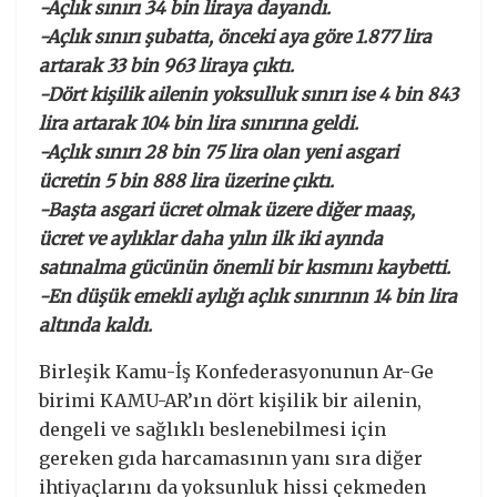
-Açlık sınırı 34 bin liraya dayandı.
-Açlık sınırı şubatta, önceki aya göre 1.877 lira
artarak 33 bin 963 liraya çıktı.
-Dört kişilik ailenin yoksulluk sınırı ise 4 bin 843
lira artarak 104 bin lira sınırına geldi.
-Açlık sınırı 28 bin 75 lira olan yeni asgari
ücretin 5 bin 888 lira üzerine çıktı.
-Başta asgari ücret olmak üzere diğer maaş,
ücret ve aylıklar daha yılın ilk iki ayında
satınalma gücünün önemli bir kısmını kaybetti.
-En düşük emekli aylığı açlık sınırının 14 bin lira
altında kaldı.
Birleşik Kamu-İş Konfederasyonunun Ar-Ge
birimi KAMU-AR’ın dört kişilik bir ailenin,
dengeli ve sağlıklı beslenebilmesi için
gereken gıda harcamasının yanı sıra diğer
ihtiyaçlarını da yoksunluk hissi çekmeden