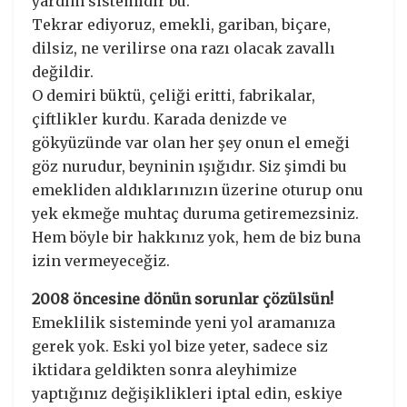
yardım sistemidir bu.
Tekrar ediyoruz, emekli, gariban, biçare,
dilsiz, ne verilirse ona razı olacak zavallı
değildir.
O demiri büktü, çeliği eritti, fabrikalar,
çiftlikler kurdu. Karada denizde ve
gökyüzünde var olan her şey onun el emeği
göz nurudur, beyninin ışığıdır. Siz şimdi bu
emekliden aldıklarınızın üzerine oturup onu
yek ekmeğe muhtaç duruma getiremezsiniz.
Hem böyle bir hakkınız yok, hem de biz buna
izin vermeyeceğiz.
2008 öncesine dönün sorunlar çözülsün!
Emeklilik sisteminde yeni yol aramanıza
gerek yok. Eski yol bize yeter, sadece siz
iktidara geldikten sonra aleyhimize
yaptığınız değişiklikleri iptal edin, eskiye