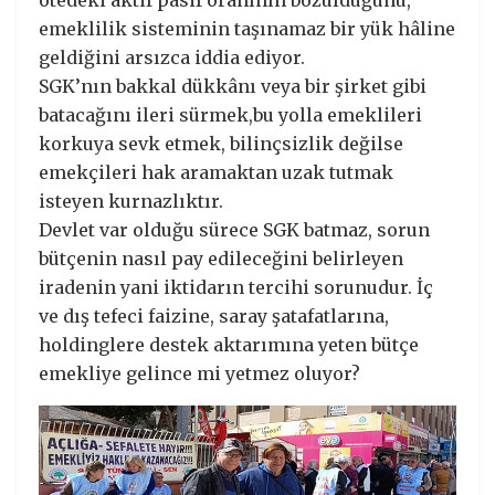
ötedeki aktif pasif oranının bozulduğunu,
emeklilik sisteminin taşınamaz bir yük hâline
geldiğini arsızca iddia ediyor.
SGK’nın bakkal dükkânı veya bir şirket gibi
batacağını ileri sürmek,bu yolla emeklileri
korkuya sevk etmek, bilinçsizlik değilse
emekçileri hak aramaktan uzak tutmak
isteyen kurnazlıktır.
Devlet var olduğu sürece SGK batmaz, sorun
bütçenin nasıl pay edileceğini belirleyen
iradenin yani iktidarın tercihi sorunudur. İç
ve dış tefeci faizine, saray şatafatlarına,
holdinglere destek aktarımına yeten bütçe
emekliye gelince mi yetmez oluyor?