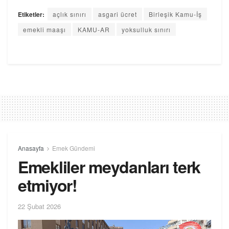
Etiketler:
açlık sınırı
asgari ücret
Birleşik Kamu-İş
emekli maaşı
KAMU-AR
yoksulluk sınırı
Anasayfa
Emek Gündemi
Emekliler meydanları terk
etmiyor!
22 Şubat 2026