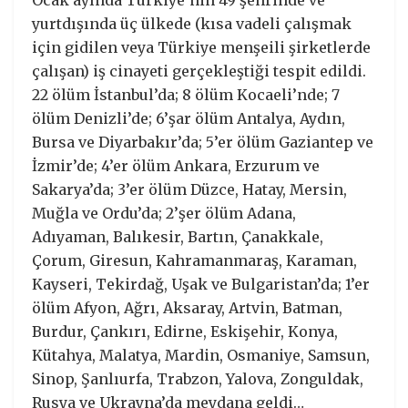
Ocak ayında Türkiye’nin 49 şehrinde ve
yurtdışında üç ülkede (kısa vadeli çalışmak
için gidilen veya Türkiye menşeili şirketlerde
çalışan) iş cinayeti gerçekleştiği tespit edildi.
22 ölüm İstanbul’da; 8 ölüm Kocaeli’nde; 7
ölüm Denizli’de; 6’şar ölüm Antalya, Aydın,
Bursa ve Diyarbakır’da; 5’er ölüm Gaziantep ve
İzmir’de; 4’er ölüm Ankara, Erzurum ve
Sakarya’da; 3’er ölüm Düzce, Hatay, Mersin,
Muğla ve Ordu’da; 2’şer ölüm Adana,
Adıyaman, Balıkesir, Bartın, Çanakkale,
Çorum, Giresun, Kahramanmaraş, Karaman,
Kayseri, Tekirdağ, Uşak ve Bulgaristan’da; 1’er
ölüm Afyon, Ağrı, Aksaray, Artvin, Batman,
Burdur, Çankırı, Edirne, Eskişehir, Konya,
Kütahya, Malatya, Mardin, Osmaniye, Samsun,
Sinop, Şanlıurfa, Trabzon, Yalova, Zonguldak,
Rusya ve Ukrayna’da meydana geldi…