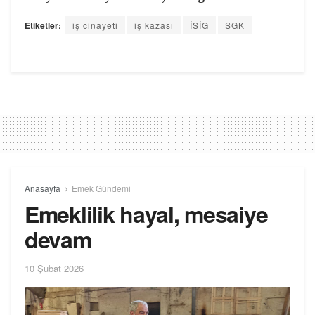
Etiketler:
iş cinayeti
iş kazası
İSİG
SGK
Anasayfa
Emek Gündemi
Emeklilik hayal, mesaiye
devam
10 Şubat 2026