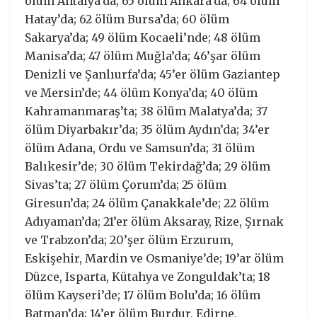
ölüm Antalya’da; 65 ölüm Ankara’da; 64 ölüm
Hatay’da; 62 ölüm Bursa’da; 60 ölüm
Sakarya’da; 49 ölüm Kocaeli’nde; 48 ölüm
Manisa’da; 47 ölüm Muğla’da; 46’şar ölüm
Denizli ve Şanlıurfa’da; 45’er ölüm Gaziantep
ve Mersin’de; 44 ölüm Konya’da; 40 ölüm
Kahramanmaraş’ta; 38 ölüm Malatya’da; 37
ölüm Diyarbakır’da; 35 ölüm Aydın’da; 34’er
ölüm Adana, Ordu ve Samsun’da; 31 ölüm
Balıkesir’de; 30 ölüm Tekirdağ’da; 29 ölüm
Sivas’ta; 27 ölüm Çorum’da; 25 ölüm
Giresun’da; 24 ölüm Çanakkale’de; 22 ölüm
Adıyaman’da; 21’er ölüm Aksaray, Rize, Şırnak
ve Trabzon’da; 20’şer ölüm Erzurum,
Eskişehir, Mardin ve Osmaniye’de; 19’ar ölüm
Düzce, Isparta, Kütahya ve Zonguldak’ta; 18
ölüm Kayseri’de; 17 ölüm Bolu’da; 16 ölüm
Batman’da; 14’er ölüm Burdur, Edirne,