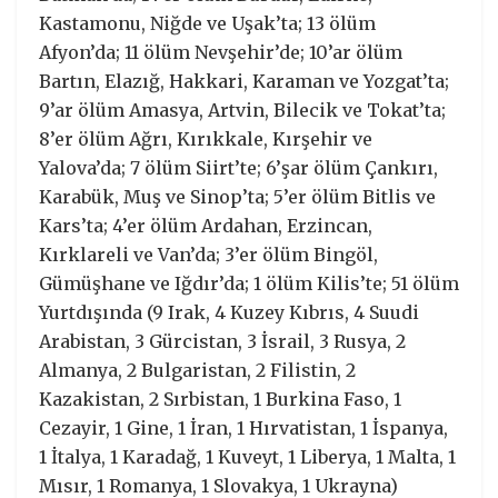
Kastamonu, Niğde ve Uşak’ta; 13 ölüm
Afyon’da; 11 ölüm Nevşehir’de; 10’ar ölüm
Bartın, Elazığ, Hakkari, Karaman ve Yozgat’ta;
9’ar ölüm Amasya, Artvin, Bilecik ve Tokat’ta;
8’er ölüm Ağrı, Kırıkkale, Kırşehir ve
Yalova’da; 7 ölüm Siirt’te; 6’şar ölüm Çankırı,
Karabük, Muş ve Sinop’ta; 5’er ölüm Bitlis ve
Kars’ta; 4’er ölüm Ardahan, Erzincan,
Kırklareli ve Van’da; 3’er ölüm Bingöl,
Gümüşhane ve Iğdır’da; 1 ölüm Kilis’te; 51 ölüm
Yurtdışında (9 Irak, 4 Kuzey Kıbrıs, 4 Suudi
Arabistan, 3 Gürcistan, 3 İsrail, 3 Rusya, 2
Almanya, 2 Bulgaristan, 2 Filistin, 2
Kazakistan, 2 Sırbistan, 1 Burkina Faso, 1
Cezayir, 1 Gine, 1 İran, 1 Hırvatistan, 1 İspanya,
1 İtalya, 1 Karadağ, 1 Kuveyt, 1 Liberya, 1 Malta, 1
Mısır, 1 Romanya, 1 Slovakya, 1 Ukrayna)