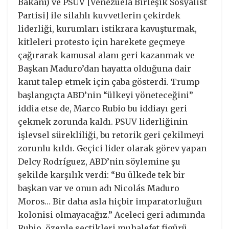
Bakanı) ve PSUV [Venezuela Birleşik Sosyalist
Partisi] ile silahlı kuvvetlerin çekirdek
liderliği, kurumları istikrara kavuşturmak,
kitleleri protesto için harekete geçmeye
çağırarak kamusal alanı geri kazanmak ve
Başkan Maduro’dan hayatta olduğuna dair
kanıt talep etmek için çaba gösterdi. Trump
başlangıçta ABD’nin “ülkeyi yöneteceğini”
iddia etse de, Marco Rubio bu iddiayı geri
çekmek zorunda kaldı. PSUV liderliğinin
işlevsel sürekliliği, bu retorik geri çekilmeyi
zorunlu kıldı. Geçici lider olarak görev yapan
Delcy Rodríguez, ABD’nin söylemine şu
şekilde karşılık verdi: “Bu ülkede tek bir
başkan var ve onun adı Nicolás Maduro
Moros… Bir daha asla hiçbir imparatorluğun
kolonisi olmayacağız.” Aceleci geri adımında
Rubio, özenle seçtikleri muhalefet figürü