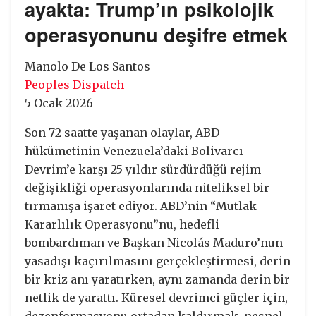
ayakta: Trump’ın psikolojik
operasyonunu deşifre etmek
Manolo De Los Santos
Peoples Dispatch
5 Ocak 2026
Son 72 saatte yaşanan olaylar, ABD
hükümetinin Venezuela’daki Bolivarcı
Devrim’e karşı 25 yıldır sürdürdüğü rejim
değişikliği operasyonlarında niteliksel bir
tırmanışa işaret ediyor. ABD’nin “Mutlak
Kararlılık Operasyonu”nu, hedefli
bombardıman ve Başkan Nicolás Maduro’nun
yasadışı kaçırılmasını gerçekleştirmesi, derin
bir kriz anı yaratırken, aynı zamanda derin bir
netlik de yarattı. Küresel devrimci güçler için,
dezenformasyonu ortadan kaldırmak, nesnel