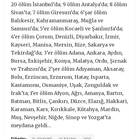
20 ölüm İstanbul’da; 9 ölüm Antalya’da; 8 ölüm
Sivas’ta; 7 ölüm Giresun’da; 6’şar ölüm
Balıkesir, Kahramanmaraş, Muğla ve
Samsun’da; 5’er ölüm Kocaeli ve Şanlıurfa’da;
4’er ölüm Çorum, Denizli, Diyarbakır, İzmir,
Kayseri, Manisa, Mersin, Rize, Sakarya ve
Tekirdağ’da; 3’er ölüm Adana, Ankara, Aydın,
Bursa, Eskişehir, Konya, Malatya, Ordu, Şırnak
ve Trabzon’da; 2’şer ölüm Adıyaman, Aksaray,
Bolu, Erzincan, Erzurum, Hatay, Isparta,
Kastamonu, Osmaniye, Uşak, Zonguldak ve
Irak’ta; 1’er ölüm Afyon, Ağrı, Amasya, Bartın,
Batman, Bitlis, Çankırı, Düzce, Elazığ, Hakkari,
Karaman, Kars, Kırıkkale, Kütahya, Mardin,
Muş, Nevşehir, Niğde, Sinop ve Yozgat’ta
meydana geldi…
Etiketler:
iş cinayeti
iş kazası
isig