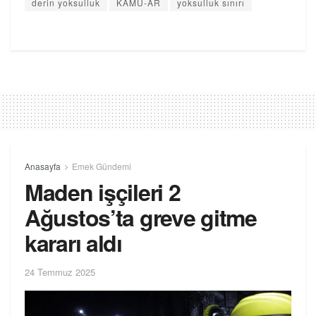
derin yoksulluk
KAMU-AR
yoksulluk sınırı
Anasayfa
Emek Gündemi
Maden işçileri 2
Ağustos’ta greve gitme
kararı aldı
24 Temmuz 2025