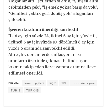
sloganlar attı. İşçilerden sık sık, “Şimşek elini
cebimizden çek”, “İş emek yoksa barış da yok”,
“Gemileri yaktık geri dönüş yok” sloganları
yükseldi.
İşveren tarafının önerdiği son teklif
İlk 6 ay için yüzde 24, ikinci 6 ay için yüzde 11,
üçüncü 6 ay için yüzde 10, dördüncü 6 ay için
yüzde 6 oranında zam teklif edildi.
Altı aylık dönemlerde enflasyonun bu
oranların üzerinde çıkması halinde aşan
kısmın takip eden ücret zammı oranına ilave
edilmesi önerildi.
Etiketler:
kamu işçileri
KÇP
TİS
toplu sözleşme
TÜHİS
TÜRK-İŞ