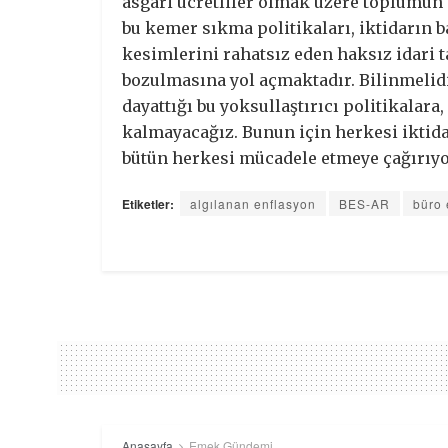
asgari ücretliler olmak üzere toplumun
bu kemer sıkma politikaları, iktidarın b
kesimlerini rahatsız eden haksız idari 
bozulmasına yol açmaktadır. Bilinmelidir 
dayattığı bu yoksullaştırıcı politikalar
kalmayacağız. Bunun için herkesi iktida
bütün herkesi mücadele etmeye çağırıyo
Etiketler:
algılanan enflasyon
BES-AR
büro 
Anasayfa
Emek Gündemi