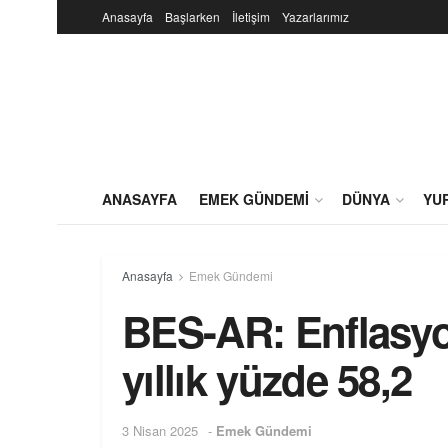
Anasayfa
Başlarken
İletişim
Yazarlarımız
ANASAYFA
EMEK GÜNDEMI
DÜNYA
YU
Anasayfa
Emek Gündemi
BES-AR: Enflasyon
yıllık yüzde 58,2
3 Nisan 2025
-
Emek Gündemi