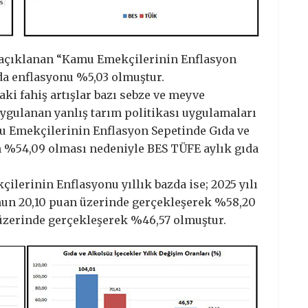
n açıklanan “Kamu Emekçilerinin Enflasyon
da enflasyonu %5,03 olmuştur.
daki fahiş artışlar bazı sebze ve meyve
uygulanan yanlış tarım politikası uygulamaları
mu Emekçilerinin Enflasyon Sepetinde Gıda ve
n %54,09 olması nedeniyle BES TÜFE aylık gıda
lerinin Enflasyonu yıllık bazda ise; 2025 yılı
nun 20,10 puan üzerinde gerçekleşerek %58,20
üzerinde gerçekleşerek %46,57 olmuştur.