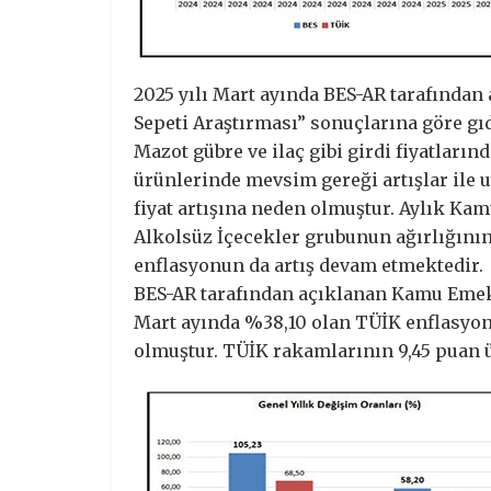
2025 yılı Mart ayında BES-AR tarafında
Sepeti Araştırması” sonuçlarına göre gı
Mazot gübre ve ilaç gibi girdi fiyatların
ürünlerinde mevsim gereği artışlar ile 
fiyat artışına neden olmuştur. Aylık Ka
Alkolsüz İçecekler grubunun ağırlığını
enflasyonun da artış devam etmektedir.
BES-AR tarafından açıklanan Kamu Emekçi
Mart ayında %38,10 olan TÜİK enflasyo
olmuştur. TÜİK rakamlarının 9,45 puan 