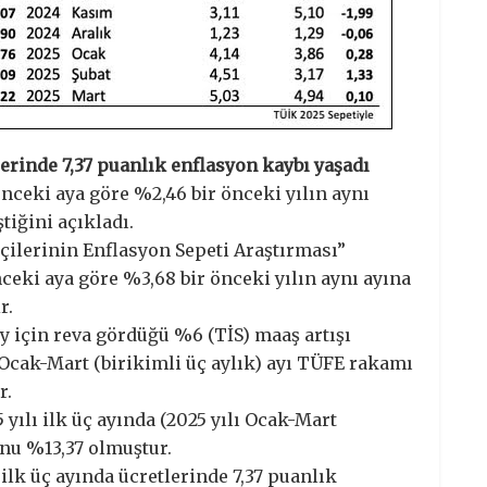
erinde 7,37 puanlık enflasyon kaybı yaşadı
nceki aya göre %2,46 bir önceki yılın aynı
tiğini açıkladı.
ilerinin Enflasyon Sepeti Araştırması”
ceki aya göre %3,68 bir önceki yılın aynı ayına
r.
 için reva gördüğü %6 (TİS) maaş artışı
Ocak-Mart (birikimli üç aylık) ayı TÜFE rakamı
r.
yılı ilk üç ayında (2025 yılı Ocak-Mart
onu %13,37 olmuştur.
ilk üç ayında ücretlerinde 7,37 puanlık