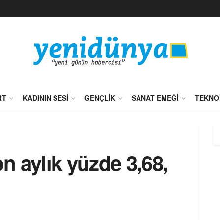
RT
KADININ SESI
GENÇLIK
SANAT EMEĞI
TEKNO
 aylık yüzde 3,68,