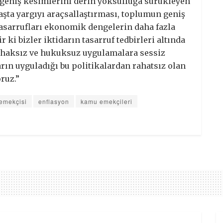
 geniş kesimlerini derin yoksulluğa sürükleyen
aşta yargıyı araçsallaştırması, toplumun geniş
tasarrufları ekonomik dengelerin daha fazla
ki bizler iktidarın tasarruf tedbirleri altında
a, haksız ve hukuksuz uygulamalara sessiz
rın uyguladığı bu politikalardan rahatsız olan
ruz.”
emekçisi
enflasyon
kamu emekçileri