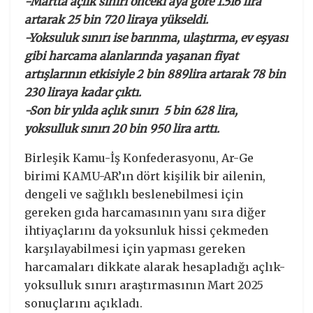
-Martta açlık sınırı önceki aya göre 1.516 lira
artarak 25 bin 720 liraya yükseldi.
-Yoksuluk sınırı ise barınma, ulaştırma, ev eşyası
gibi harcama alanlarında yaşanan fiyat
artışlarının etkisiyle 2 bin 889lira artarak 78 bin
230 liraya kadar çıktı.
-Son bir yılda açlık sınırı 5 bin 628 lira,
yoksulluk sınırı 20 bin 950 lira arttı.
Birleşik Kamu-İş Konfederasyonu, Ar-Ge
birimi KAMU-AR’ın dört kişilik bir ailenin,
dengeli ve sağlıklı beslenebilmesi için
gereken gıda harcamasının yanı sıra diğer
ihtiyaçlarını da yoksunluk hissi çekmeden
karşılayabilmesi için yapması gereken
harcamaları dikkate alarak hesapladığı açlık-
yoksulluk sınırı araştırmasının Mart 2025
sonuçlarını açıkladı.