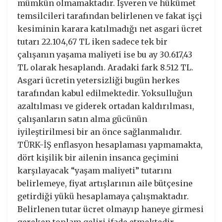
mümkün olmamaktadır. İşveren ve hükümet
temsilcileri tarafından belirlenen ve fakat işçi
kesiminin karara katılmadığı net asgari ücret
tutarı 22.104,67 TL iken sadece tek bir
çalışanın yaşama maliyeti ise bu ay 30.617,43
TL olarak hesaplandı. Aradaki fark 8.512 TL.
Asgari ücretin yetersizliği bugün herkes
tarafından kabul edilmektedir. Yoksulluğun
azaltılması ve giderek ortadan kaldırılması,
çalışanların satın alma gücünün
iyileştirilmesi bir an önce sağlanmalıdır.
TÜRK-İŞ enflasyon hesaplaması yapmamakta,
dört kişilik bir ailenin insanca geçimini
karşılayacak “yaşam maliyeti” tutarını
belirlemeye, fiyat artışlarının aile bütçesine
getirdiği yükü hesaplamaya çalışmaktadır.
Belirlenen tutar ücret olmayıp haneye girmesi
gereken toplam geliri ifade etmektedir.