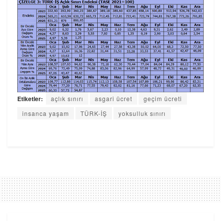
Etiketler:
açlık sınırı
asgari ücret
geçim ücreti
insanca yaşam
TÜRK-İŞ
yoksulluk sınırı