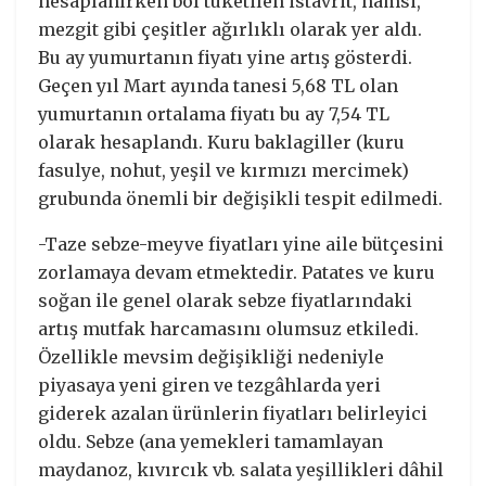
hesaplanırken bol tüketilen istavrit, hamsi,
mezgit gibi çeşitler ağırlıklı olarak yer aldı.
Bu ay yumurtanın fiyatı yine artış gösterdi.
Geçen yıl Mart ayında tanesi 5,68 TL olan
yumurtanın ortalama fiyatı bu ay 7,54 TL
olarak hesaplandı. Kuru baklagiller (kuru
fasulye, nohut, yeşil ve kırmızı mercimek)
grubunda önemli bir değişikli tespit edilmedi.
-Taze sebze-meyve fiyatları yine aile bütçesini
zorlamaya devam etmektedir. Patates ve kuru
soğan ile genel olarak sebze fiyatlarındaki
artış mutfak harcamasını olumsuz etkiledi.
Özellikle mevsim değişikliği nedeniyle
piyasaya yeni giren ve tezgâhlarda yeri
giderek azalan ürünlerin fiyatları belirleyici
oldu. Sebze (ana yemekleri tamamlayan
maydanoz, kıvırcık vb. salata yeşillikleri dâhil