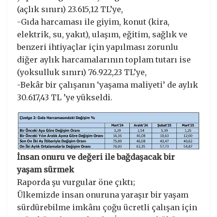
(açlık sınırı) 23.615,12 TL’ye,
-Gıda harcaması ile giyim, konut (kira,
elektrik, su, yakıt), ulaşım, eğitim, sağlık ve
benzeri ihtiyaçlar için yapılması zorunlu
diğer aylık harcamalarının toplam tutarı ise
(yoksulluk sınırı) 76.922,23 TL’ye,
-Bekâr bir çalışanın ‘yaşama maliyeti’ de aylık
30.617,43 TL ’ye yükseldi.
İnsan onuru ve değeri ile bağdaşacak bir
yaşam sürmek
Raporda şu vurgular öne çıktı;
Ülkemizde insan onuruna yaraşır bir yaşam
sürdürebilme imkânı çoğu ücretli çalışan için