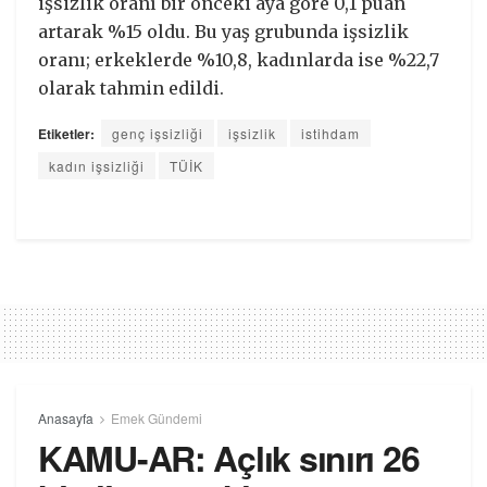
işsizlik oranı bir önceki aya göre 0,1 puan
artarak %15 oldu. Bu yaş grubunda işsizlik
oranı; erkeklerde %10,8, kadınlarda ise %22,7
olarak tahmin edildi.
Etiketler:
genç işsizliği
işsizlik
istihdam
kadın işsizliği
TÜİK
Anasayfa
Emek Gündemi
KAMU-AR: Açlık sınırı 26