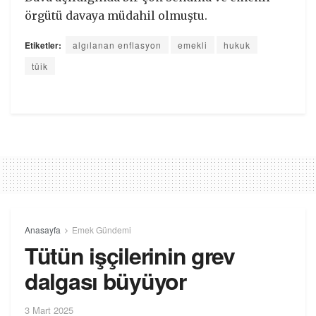
örgütü davaya müdahil olmuştu.
Etiketler:
algılanan enflasyon
emekli
hukuk
tüik
Anasayfa
Emek Gündemi
Tütün işçilerinin grev
dalgası büyüyor
3 Mart 2025