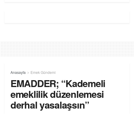
Anasayfa
Emek Gündemi
EMADDER; “Kademeli
emeklilik düzenlemesi
derhal yasalaşsın”
9 Şubat 2025