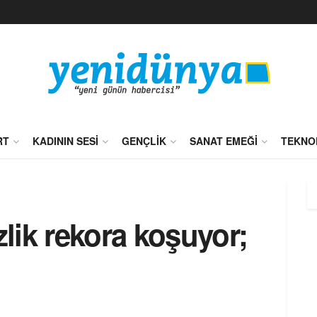
RT
KADININ SESI
GENÇLIK
SANAT EMEĞI
TEKNO
zlik rekora koşuyor;