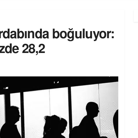
irdabında boğuluyor:
üzde 28,2