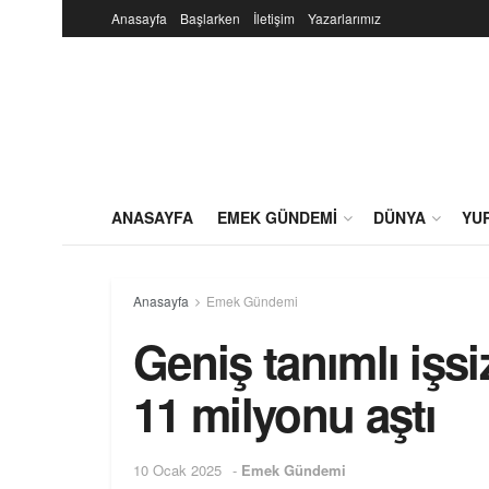
Anasayfa
Başlarken
İletişim
Yazarlarımız
ANASAYFA
EMEK GÜNDEMI
DÜNYA
YU
Anasayfa
Emek Gündemi
Geniş tanımlı işsi
11 milyonu aştı
10 Ocak 2025
-
Emek Gündemi