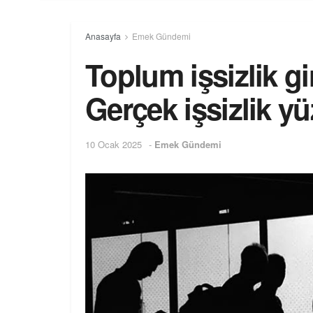
Anasayfa
Emek Gündemi
Toplum işsizlik g
Gerçek işsizlik y
10 Ocak 2025
-
Emek Gündemi