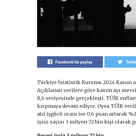
Facebook'da paylaş
Twitt
Türkiye İstatistik Kurumu 2024 Kasım ayı
Açıklanan verilere göre kasım ayı mevsi
8,6 seviyesinde gerçekleşti. TÜİK enflas
kırpmaya devam ediyor. Oysa TÜİK veriler
atıl işgücü oranı ise 0,6 puan artarak %2
işsiz sayısı 3 milyon 72 bin kişi olarak g
Resmi işsiz 3 milyon 72 bin