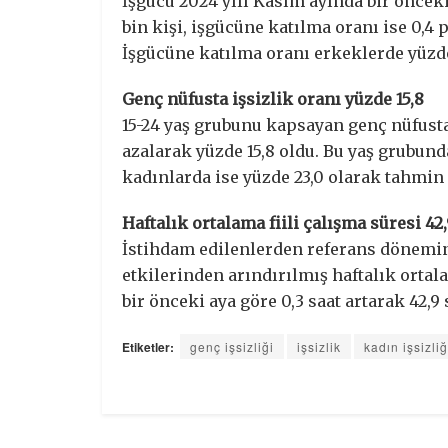
İşgücü 2024 yılı Kasım ayında bir önceki
bin kişi, işgücüne katılma oranı ise 0,4 
İşgücüne katılma oranı erkeklerde yüzde
Genç nüfusta işsizlik oranı yüzde 15,8
15-24 yaş grubunu kapsayan genç nüfusta 
azalarak yüzde 15,8 oldu. Bu yaş grubunda
kadınlarda ise yüzde 23,0 olarak tahmin 
Haftalık ortalama fiili çalışma süresi 42,
İstihdam edilenlerden referans dönemin
etkilerinden arındırılmış haftalık ortal
bir önceki aya göre 0,3 saat artarak 42,9 
Etiketler:
genç işsizliği
işsizlik
kadın işsizliğ