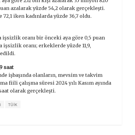
 aya göre 252 bin kişi azalarak 35 milyon 820
puan azalarak yüzde 54,2 olarak gerçekleşti.
 72,1 iken kadınlarda yüzde 36,7 oldu.
işsizlik oranı bir önceki aya göre 0,5 puan
 işsizlik oranı; erkeklerde yüzde 11,9,
edildi.
9 saat
de işbaşında olanların, mevsim ve takvim
ama fiili çalışma süresi 2024 yılı Kasım ayında
saat olarak gerçekleşti.
i
TÜİK