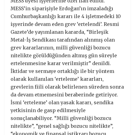
MESS üyesi işyerlerine özel ilan edildi.
MESS’in siparişiyle Erdoğan’ın imzaladığı
Cumhurbaşkanlığı kararı ile 4 işletmedeki 10
işyerinde devam eden grev ‘ertelendi’. Resmi
Gazete’de yayımlanan kararda, “Birleşik
Metal-İş Sendikası tarafından alınmış olan
grev kararlarının, milli güvenliği bozucu
nitelikte görüldüğünden altmış gün süreyle
ertelenmesine karar verilmiştir” denildi.
İktidar ve sermaye ortaklığı ile bir yöntem
olarak kullanılan ‘erteleme’ kararları,
grevlerin fiili olarak belirlenen süreden sonra
da devam etmemesini beraberinde getiriyor.
İsmi ‘erteleme’ olan yasak kararı, sendika
yetkisinin de gasp edilmesiyle
sonuçlanabiliyor. “Milli güvenliği bozucu
nitelikte”, “genel sağlığı bozucu nitelikte”,
“ekonomik ve finansal istikrarı bozucu