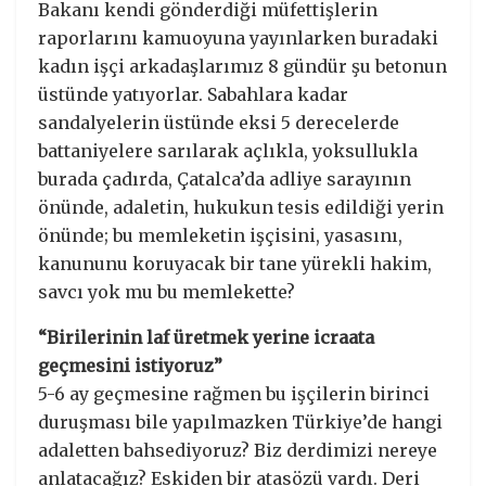
Bakanı kendi gönderdiği müfettişlerin
raporlarını kamuoyuna yayınlarken buradaki
kadın işçi arkadaşlarımız 8 gündür şu betonun
üstünde yatıyorlar. Sabahlara kadar
sandalyelerin üstünde eksi 5 derecelerde
battaniyelere sarılarak açlıkla, yoksullukla
burada çadırda, Çatalca’da adliye sarayının
önünde, adaletin, hukukun tesis edildiği yerin
önünde; bu memleketin işçisini, yasasını,
kanununu koruyacak bir tane yürekli hakim,
savcı yok mu bu memlekette?
“Birilerinin laf üretmek yerine icraata
geçmesini istiyoruz”
5-6 ay geçmesine rağmen bu işçilerin birinci
duruşması bile yapılmazken Türkiye’de hangi
adaletten bahsediyoruz? Biz derdimizi nereye
anlatacağız? Eskiden bir atasözü vardı. Deri