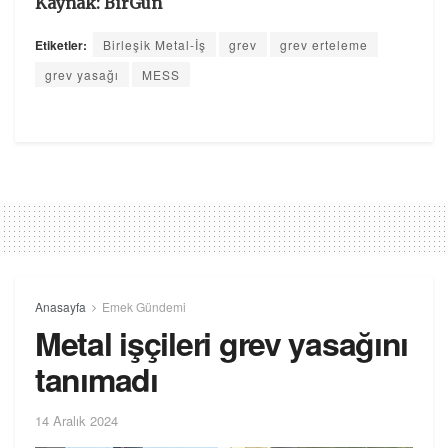
Kaynak: BirGün
Etiketler:
Birleşik Metal-İş
grev
grev erteleme
grev yasağı
MESS
Anasayfa
Emek Gündemi
Metal işçileri grev yasağını
tanımadı
14 Aralık 2024