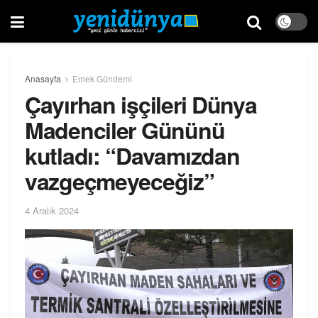
Anasayfa
Emek Gündemi
Çayırhan işçileri Dünya
Madenciler Gününü
kutladı: “Davamızdan
vazgeçmeyeceğiz”
4 Aralık 2024