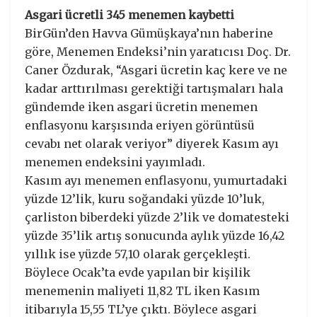
Asgari ücretli 345 menemen kaybetti
BirGün’den Havva Gümüşkaya’nın haberine
göre, Menemen Endeksi’nin yaratıcısı Doç. Dr.
Caner Özdurak, “Asgari ücretin kaç kere ve ne
kadar arttırılması gerektiği tartışmaları hala
gündemde iken asgari ücretin menemen
enflasyonu karşısında eriyen görüntüsü
cevabı net olarak veriyor” diyerek Kasım ayı
menemen endeksini yayımladı.
Kasım ayı menemen enflasyonu, yumurtadaki
yüzde 12’lik, kuru soğandaki yüzde 10’luk,
çarliston biberdeki yüzde 2’lik ve domatesteki
yüzde 35’lik artış sonucunda aylık yüzde 16,42
yıllık ise yüzde 57,10 olarak gerçekleşti.
Böylece Ocak’ta evde yapılan bir kişilik
menemenin maliyeti 11,82 TL iken Kasım
itibarıyla 15,55 TL’ye çıktı. Böylece asgari