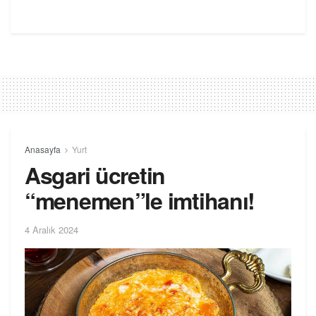
Anasayfa
Yurt
Asgari ücretin
“menemen”le imtihanı!
4 Aralık 2024