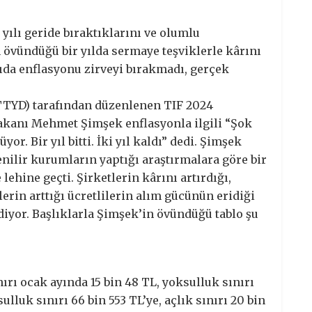
ılı geride bıraktıklarını ve olumlu
n övündüğü bir yılda sermaye teşviklerle kârını
 gıda enflasyonu zirveyi bırakmadı, gerçek
TTYD) tarafından düzenlenen TIF 2024
kanı Mehmet Şimşek enflasyonla ilgili “Şok
r. Bir yıl bitti. İki yıl kaldı” dedi. Şimşek
nilir kurumların yaptığı araştırmalara göre bir
ehine geçti. Şirketlerin kârını artırdığı,
lerin arttığı ücretlilerin alım gücünün eridiği
diyor. Başlıklarla Şimşek’in övündüğü tablo şu
ırı ocak ayında 15 bin 48 TL, yoksulluk sınırı
ulluk sınırı 66 bin 553 TL’ye, açlık sınırı 20 bin