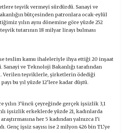
etlere teşvik vermeyi sürdürdü. Sanayi ve
akanlığın bütçesinden patronlara ocak-eylül
tiğimiz yılın aynı dönemine göre yüzde 252
teşvik tutarının 18 milyar lirayı bulması
se teslim kamu ihaleleriyle ihya ettiği 20 inşaat
i. Sanayi ve Teknoloji Bakanlığı tarafından
 Verilen teşviklerle, şirketlerin ödediği
 payı bu yıl yüzde 12’lere kadar düştü.
 yılın 3’üncü çeyreğinde gerçek işsizlik 3,1
mlı işsizlik erkeklerde yüzde 21, kadınlarda
n araştırmasına her 5 kadından yalnızca 1’i
ı. Genç işsiz sayısı ise 2 milyon 426 bin TL’ye