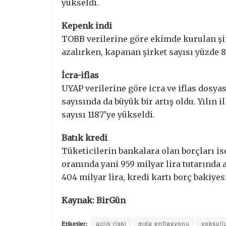
yükseldi.
Kepenk indi
TOBB verilerine göre ekimde kurulan şir
azalırken, kapanan şirket sayısı yüzde 8,
İcra-iflas
UYAP verilerine göre icra ve iflas dosya
sayısında da büyük bir artış oldu. Yılın
sayısı 1187’ye yükseldi.
Batık kredi
Tüketicilerin bankalara olan borçları is
oranında yani 959 milyar lira tutarında 
404 milyar lira, kredi kartı borç bakiyesi
Kaynak: BirGün
Etiketler:
açlık riski
gıda enflasyonu
yoksull