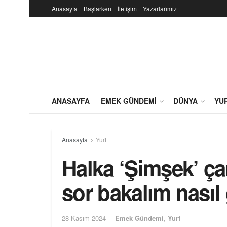
Anasayfa
Başlarken
İletişim
Yazarlarımız
ANASAYFA
EMEK GÜNDEMI
DÜNYA
YU
Anasayfa
Yurt
Halka ‘Şimşek’ çar
sor bakalım nasıl 
28 Kasım 2024
-
Emek Gündemi
,
Yurt