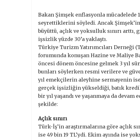
Bakan Şimşek enflasyonla mücadelede 1 y
seyrettiklerini söyledi. Ancak Şimşek’i
büyüttü, açlık ve yoksulluk sınırı arttı,
işsizlik yüzde 30’a yaklaştı.
Türkiye Turizm Yatırımcıları Derneği (
forumunda konuşan Hazine ve Maliye Ba
öncesi dönem öncesine gelmek 3 yıl sürüyo
bunları söylerken resmi verilere ve güve
yıl emekçilerin aleyhine sermayenin ise l
gerçek işsizliğin yükseldiği, batık kredi
bir yıl yaşandı ve yaşanmaya da devam e
şekilde:
Açlık sınırı
Türk-İş’in araştırmalarına göre açlık sın
ise 49 bin 19 TL’ydi. Ekim ayında ise yoks