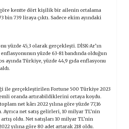
göre kentte dört kişilik bir ailenin ortalama
73 bin 739 liraya çıktı. Sadece ekim ayındaki
onu yüzde 45,3 olarak gerçekleşti. DİSK-Ar’ın
da enflasyonunun yüzde 63-81 bandında olduğun
tos ayında Türkiye, yüzde 44,9 gıda enflasyonu
aldı.
ği ile gerçekleştirilen Fortune 500 Türkiye 2023
nemli oranda artırabildiklerini ortaya koydu.
toplam net kârı 2022 yılına göre yüzde 77,16
 Ayrıca net satış gelirleri, 10 milyar TL’nin
artış oldu. Net satışları 10 milyar TL’nin
2022 yılına göre 80 adet artarak 218 oldu.