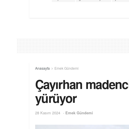
Anasayfa
Emek Gündemi
Çayırhan madenci
yürüyor
28 Kasım 2024
-
Emek Gündemi