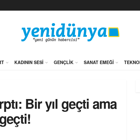
RT
KADININ SESI
GENÇLIK
SANAT EMEĞI
TEKNO
ptı: Bir yıl geçti ama
geçti!