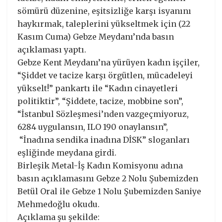
sömürü düzenine, eşitsizliğe karşı isyanını
haykırmak, taleplerini yükseltmek için (22
Kasım Cuma) Gebze Meydanı’nda basın
açıklaması yaptı.
Gebze Kent Meydanı’na yürüyen kadın işçiler,
“Şiddet ve tacize karşı örgütlen, mücadeleyi
yükselt!” pankartı ile “Kadın cinayetleri
politiktir”, “Şiddete, tacize, mobbine son”,
“İstanbul Sözleşmesi’nden vazgeçmiyoruz,
6284 uygulansın, ILO 190 onaylansın”,
“İnadına sendika inadına DİSK” sloganları
eşliğinde meydana girdi.
Birleşik Metal-İş Kadın Komisyonu adına
basın açıklamasını Gebze 2 Nolu Şubemizden
Betül Oral ile Gebze 1 Nolu Şubemizden Saniye
Mehmedoğlu okudu.
Açıklama şu şekilde: