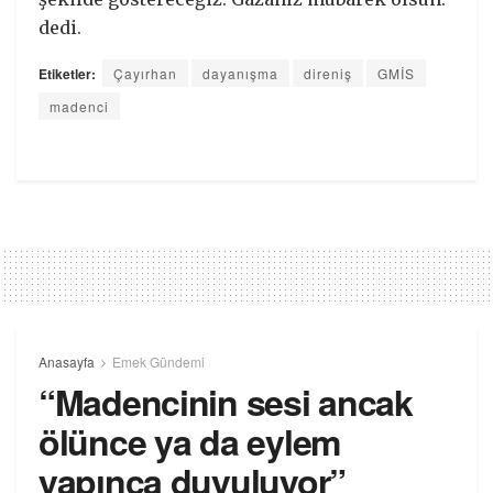
dedi.
Etiketler:
Çayırhan
dayanışma
direniş
GMİS
madenci
Anasayfa
Emek Gündemi
“Madencinin sesi ancak
ölünce ya da eylem
yapınca duyuluyor”