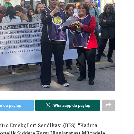
er'da paylaş
Whatsapp'da paylaş
üro Emekçileri Sendikası (BES), “Kadına
önelik Şiddete Karşı Uluslararası Mücadele