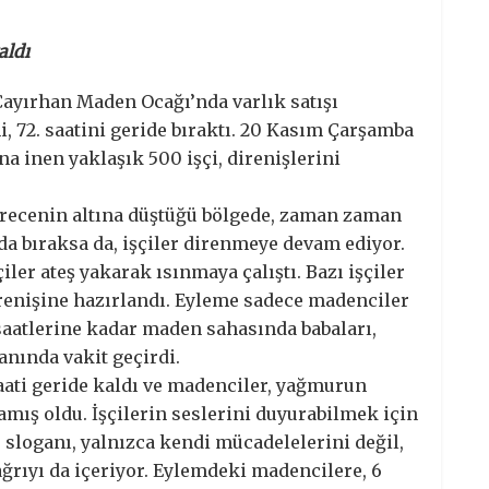
aldı
Çayırhan Maden Ocağı’nda varlık satışı
, 72. saatini geride bıraktı. 20 Kasım Çarşamba
na inen yaklaşık 500 işçi, direnişlerini
derecenin altına düştüğü bölgede, zaman zaman
a bıraksa da, işçiler direnmeye devam ediyor.
ler ateş yakarak ısınmaya çalıştı. Bazı işçiler
renişine hazırlandı. Eyleme sadece madenciler
e saatlerine kadar maden sahasında babaları,
lanında vakit geçirdi.
saati geride kaldı ve madenciler, yağmurun
mış oldu. İşçilerin seslerini duyurabilmek için
 sloganı, yalnızca kendi mücadelelerini değil,
rıyı da içeriyor. Eylemdeki madencilere, 6