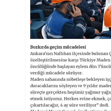
Bozkırda geçim mücadelesi
Ankara’nın Nallıhan ilçesinde bulunan 
özelleştirilmesine karşı Türkiye Maden İ
öncülüğünde başlayan eylem dün 3’üncü g
verdiği mücadele sürüyor.
Maden sahasında nöbetleşe bekleyen işçi
duracaklarını söyleyen ve 9 yıldır made
süreçte gerçekten hepimiz yağmur yağ
etmek istiyoruz. Herkes evine ekmek, ço
çıkartılacağız, 4 ay süre veriliyor” dedi.