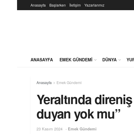
Anasayfa
Başlarken
İletişim
Yazarlarımız
ANASAYFA
EMEK GÜNDEMI
DÜNYA
YU
Anasayfa
Emek Gündemi
Yeraltında direniş
duyan yok mu”
23 Kasım 2024
-
Emek Gündemi