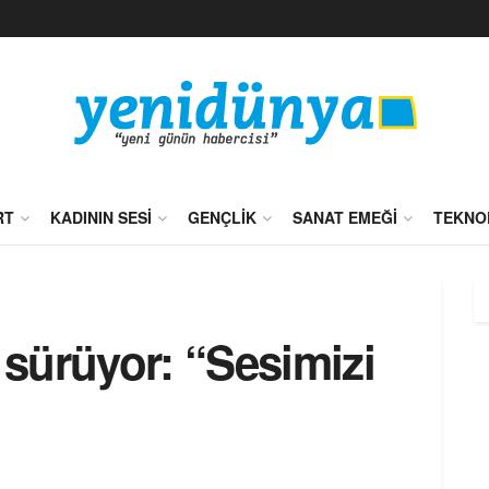
RT
KADININ SESI
GENÇLIK
SANAT EMEĞI
TEKNO
 sürüyor: “Sesimizi