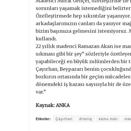
Madenci Murat Gençel, özelleştirme ile
sorunları yaşamak istemediğini belirter
Özelleştirmede hep sıkıntılar yaşanıyor.
arkadaşlarımızın canları da yanıyor mağ
bizim başımıza gelmesini istemiyoruz. 
kullandı.
22 yıllık madenci Ramazan Akan ise mad
sıkması gibi bir şey” sözleriyle özetleye
yapabileceği en büyük zulümlerden bir tan
Çayırhan, Beypazarı benim çocukluğund
bozkırın ortasında bir geçim mücadelesi 
dönemdeki iş kazası sayısıyla bir de öze
var.”
Kaynak: ANKA
Etiketler:
Çayırhan
direniş
kamu malı
ma