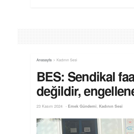
Anasayfa
Kadının Sesi
BES: Sendikal faa
değildir, engelle
23 Kasım 2024
-
Emek Gündemi
,
Kadının Sesi