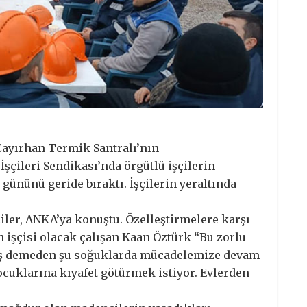
Çayırhan Termik Santralı’nın
şçileri Sendikası’nda örgütlü işçilerin
ününü geride bıraktı. İşçilerin yeraltında
ler, ANKA’ya konuştu. Özelleştirmelere karşı
n işçisi olacak çalışan Kaan Öztürk “Bu zorlu
ış demeden şu soğuklarda mücadelemize devam
cuklarına kıyafet götürmek istiyor. Evlerden