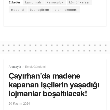
Etiketler:
kamu malı
kamuculuk
kömür karası
madenci
özelleştirme
planlı ekonomi
Anasayfa
Emek Gündemi
Çayırhan’da madene
kapanan işçilerin yaşadığı
lojmanlar boşaltılacak!
20 Kasım 2024