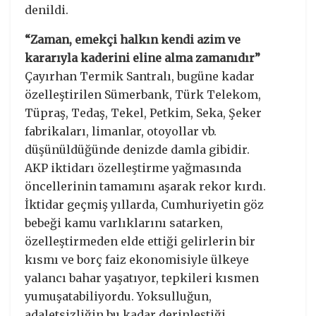
denildi.
“Zaman, emekçi halkın kendi azim ve
kararıyla kaderini eline alma zamanıdır”
Çayırhan Termik Santralı, bugüne kadar
özelleştirilen Sümerbank, Türk Telekom,
Tüpraş, Tedaş, Tekel, Petkim, Seka, Şeker
fabrikaları, limanlar, otoyollar vb.
düşünüldüğünde denizde damla gibidir.
AKP iktidarı özelleştirme yağmasında
öncellerinin tamamını aşarak rekor kırdı.
İktidar geçmiş yıllarda, Cumhuriyetin göz
bebeği kamu varlıklarını satarken,
özelleştirmeden elde ettiği gelirlerin bir
kısmı ve borç faiz ekonomisiyle ülkeye
yalancı bahar yaşatıyor, tepkileri kısmen
yumuşatabiliyordu. Yoksulluğun,
adaletsizliğin bu kadar derinleştiği,