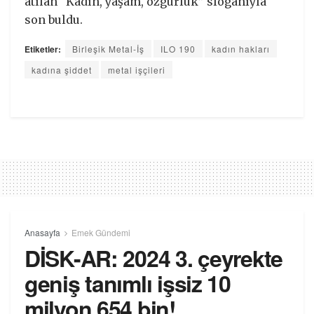
atılan “Kadın, yaşam, özgürlük” sloganıyla
son buldu.
Etiketler:
Birleşik Metal-İş
ILO 190
kadın hakları
kadına şiddet
metal işçileri
Anasayfa
Emek Gündemi
DİSK-AR: 2024 3. çeyrekte
geniş tanımlı işsiz 10
milyon 654 bin!