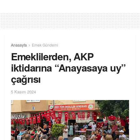
Anasayfa
Emek Gündemi
Emeklilerden, AKP
iktidarına “Anayasaya uy”
çağrısı
5 Kasım 2024