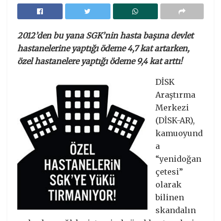
2012’den bu yana SGK’nin hasta başına devlet
hastanelerine yaptığı ödeme 4,7 kat artarken,
özel hastanelere yaptığı ödeme 9,4 kat arttı!
DİSK
Araştırma
Merkezi
(DİSK-AR),
kamuoyund
a
“yenidoğan
çetesi”
olarak
bilinen
skandalın