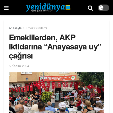
Anasayfa
Emek Gündemi
Emeklilerden, AKP
iktidarına “Anayasaya uy”
çağrısı
5 Kasım 2024