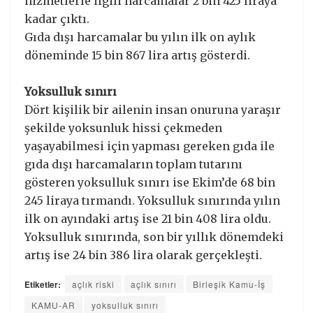
hizmetlerle ilgili harcamalar 2 bin 425 liraya
kadar çıktı.
Gıda dışı harcamalar bu yılın ilk on aylık
döneminde 15 bin 867 lira artış gösterdi.
Yoksulluk sınırı
Dört kişilik bir ailenin insan onuruna yaraşır
şekilde yoksunluk hissi çekmeden
yaşayabilmesi için yapması gereken gıda ile
gıda dışı harcamaların toplam tutarını
gösteren yoksulluk sınırı ise Ekim’de 68 bin
245 liraya tırmandı. Yoksulluk sınırında yılın
ilk on ayındaki artış ise 21 bin 408 lira oldu.
Yoksulluk sınırında, son bir yıllık dönemdeki
artış ise 24 bin 386 lira olarak gerçekleşti.
Etiketler:
açlık riski
açlık sınırı
Birleşik Kamu-İş
KAMU-AR
yoksulluk sınırı