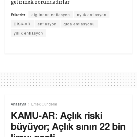
getirmek zorundadırlar.
Etiketler:
algılanan enflasyon
aylık enflasyon
DİSK-AR
enflasyon
gıda enflasyonu
yıllık enflasyon
Anasayfa
Emek Gündemi
KAMU-AR: Açlık riski
büyüyor; Açlık sınırı 22 bin
lirayı geçti