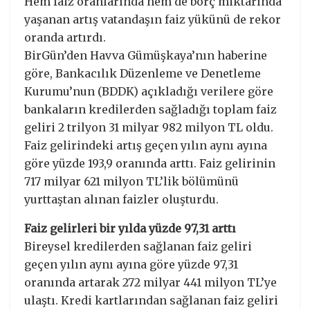
Hem faiz oranlarında hem de borç miktarında
yaşanan artış vatandaşın faiz yükünü de rekor
oranda artırdı.
BirGün’den Havva Gümüşkaya’nın haberine
göre, Bankacılık Düzenleme ve Denetleme
Kurumu’nun (BDDK) açıkladığı verilere göre
bankaların kredilerden sağladığı toplam faiz
geliri 2 trilyon 31 milyar 982 milyon TL oldu.
Faiz gelirindeki artış geçen yılın aynı ayına
göre yüzde 193,9 oranında arttı. Faiz gelirinin
717 milyar 621 milyon TL’lik bölümünü
yurttaştan alınan faizler oluşturdu.
Faiz gelirleri bir yılda yüzde 97,31 arttı
Bireysel kredilerden sağlanan faiz geliri
geçen yılın aynı ayına göre yüzde 97,31
oranında artarak 272 milyar 441 milyon TL’ye
ulaştı. Kredi kartlarından sağlanan faiz geliri