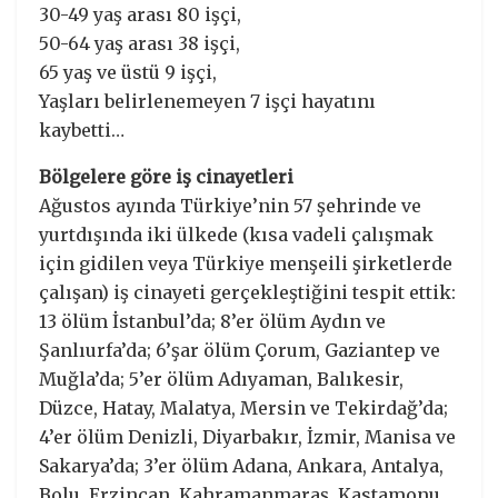
30-49 yaş arası 80 işçi,
50-64 yaş arası 38 işçi,
65 yaş ve üstü 9 işçi,
Yaşları belirlenemeyen 7 işçi hayatını
kaybetti…
Bölgelere göre iş cinayetleri
Ağustos ayında Türkiye’nin 57 şehrinde ve
yurtdışında iki ülkede (kısa vadeli çalışmak
için gidilen veya Türkiye menşeili şirketlerde
çalışan) iş cinayeti gerçekleştiğini tespit ettik:
13 ölüm İstanbul’da; 8’er ölüm Aydın ve
Şanlıurfa’da; 6’şar ölüm Çorum, Gaziantep ve
Muğla’da; 5’er ölüm Adıyaman, Balıkesir,
Düzce, Hatay, Malatya, Mersin ve Tekirdağ’da;
4’er ölüm Denizli, Diyarbakır, İzmir, Manisa ve
Sakarya’da; 3’er ölüm Adana, Ankara, Antalya,
Bolu, Erzincan, Kahramanmaraş, Kastamonu,