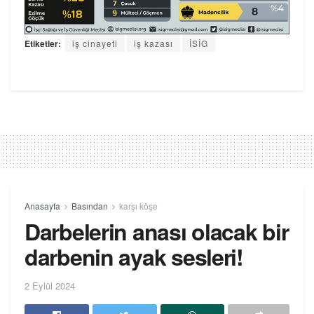
Etiketler:
iş cinayeti
iş kazası
İSİG
Anasayfa
Basından
karşı köşe
Darbelerin anası olacak bir
darbenin ayak sesleri!
2 Eylül 2024