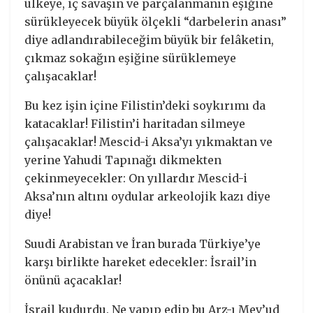
ülkeye, iç savaşın ve parçalanmanın eşiğine
sürükleyecek büyük ölçekli “darbelerin anası”
diye adlandırabileceğim büyük bir felâketin,
çıkmaz sokağın eşiğine sürüklemeye
çalışacaklar!
Bu kez işin içine Filistin’deki soykırımı da
katacaklar! Filistin’i haritadan silmeye
çalışacaklar! Mescid-i Aksa’yı yıkmaktan ve
yerine Yahudi Tapınağı dikmekten
çekinmeyecekler: On yıllardır Mescid-i
Aksa’nın altını oydular arkeolojik kazı diye
diye!
Suudi Arabistan ve İran burada Türkiye’ye
karşı birlikte hareket edecekler: İsrail’in
önünü açacaklar!
İsrail kudurdu. Ne yapıp edip bu Arz-ı Mev’ud