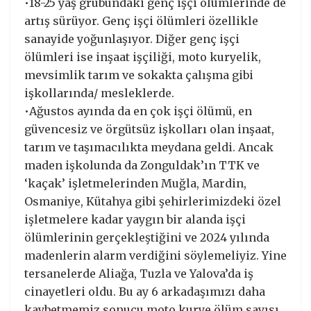
•18-25 yaş grubundaki genç işçi ölümlerinde de
artış sürüyor. Genç işçi ölümleri özellikle
sanayide yoğunlaşıyor. Diğer genç işçi
ölümleri ise inşaat işçiliği, moto kuryelik,
mevsimlik tarım ve sokakta çalışma gibi
işkollarında/ mesleklerde.
•Ağustos ayında da en çok işçi ölümü, en
güvencesiz ve örgütsüz işkolları olan inşaat,
tarım ve taşımacılıkta meydana geldi. Ancak
maden işkolunda da Zonguldak’ın TTK ve
‘kaçak’ işletmelerinden Muğla, Mardin,
Osmaniye, Kütahya gibi şehirlerimizdeki özel
işletmelere kadar yaygın bir alanda işçi
ölümlerinin gerçekleştiğini ve 2024 yılında
madenlerin alarm verdiğini söylemeliyiz. Yine
tersanelerde Aliağa, Tuzla ve Yalova’da iş
cinayetleri oldu. Bu ay 6 arkadaşımızı daha
kaybetmemiz sonucu moto kurye ölüm sayısı