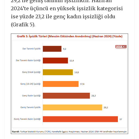
29,2 ile geniş tanımlı işsizliktir. Haziran
2024’te üçüncü en yüksek işsizlik kategorisi
ise yüzde 23,2 ile genç kadın işsizliği oldu
(Grafik 5).