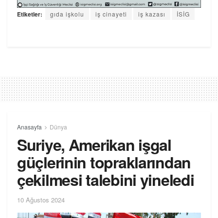
Etiketler:
gıda işkolu
iş cinayeti
iş kazası
İSİG
Anasayfa
Dünya
Suriye, Amerikan işgal
güçlerinin topraklarından
çekilmesi talebini yineledi
10 Ağustos 2024