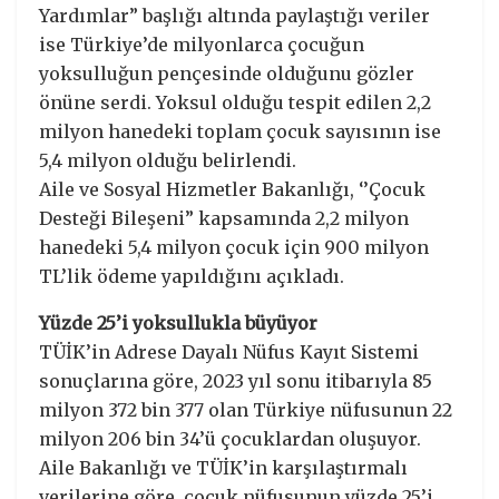
Yardımlar” başlığı altında paylaştığı veriler
ise Türkiye’de milyonlarca çocuğun
yoksulluğun pençesinde olduğunu gözler
önüne serdi. Yoksul olduğu tespit edilen 2,2
milyon hanedeki toplam çocuk sayısının ise
5,4 milyon olduğu belirlendi.
Aile ve Sosyal Hizmetler Bakanlığı, ‘’Çocuk
Desteği Bileşeni” kapsamında 2,2 milyon
hanedeki 5,4 milyon çocuk için 900 milyon
TL’lik ödeme yapıldığını açıkladı.
Yüzde 25’i yoksullukla büyüyor
TÜİK’in Adrese Dayalı Nüfus Kayıt Sistemi
sonuçlarına göre, 2023 yıl sonu itibarıyla 85
milyon 372 bin 377 olan Türkiye nüfusunun 22
milyon 206 bin 34’ü çocuklardan oluşuyor.
Aile Bakanlığı ve TÜİK’in karşılaştırmalı
verilerine göre, çocuk nüfusunun yüzde 25’i