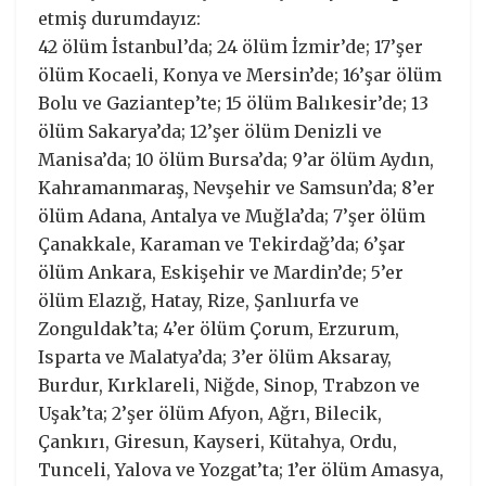
etmiş durumdayız:
42 ölüm İstanbul’da; 24 ölüm İzmir’de; 17’şer
ölüm Kocaeli, Konya ve Mersin’de; 16’şar ölüm
Bolu ve Gaziantep’te; 15 ölüm Balıkesir’de; 13
ölüm Sakarya’da; 12’şer ölüm Denizli ve
Manisa’da; 10 ölüm Bursa’da; 9’ar ölüm Aydın,
Kahramanmaraş, Nevşehir ve Samsun’da; 8’er
ölüm Adana, Antalya ve Muğla’da; 7’şer ölüm
Çanakkale, Karaman ve Tekirdağ’da; 6’şar
ölüm Ankara, Eskişehir ve Mardin’de; 5’er
ölüm Elazığ, Hatay, Rize, Şanlıurfa ve
Zonguldak’ta; 4’er ölüm Çorum, Erzurum,
Isparta ve Malatya’da; 3’er ölüm Aksaray,
Burdur, Kırklareli, Niğde, Sinop, Trabzon ve
Uşak’ta; 2’şer ölüm Afyon, Ağrı, Bilecik,
Çankırı, Giresun, Kayseri, Kütahya, Ordu,
Tunceli, Yalova ve Yozgat’ta; 1’er ölüm Amasya,