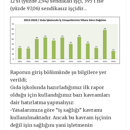
12’si (yüzde 2,94) sendikalı işçi, 395’i ise
(yüzde 97,06) sendikasız işçidir…
Raporun giriş bölümünde şu bilgilere yer
verildi;
Gıda işkolunda hazırladığımız ilk rapor
olduğu için kullandığımız bazı kavramları
dair hatırlatma yapmalıyız:
•Yasalarımıza göre “iş sağlığı” kavramı
kullanılmaktadır. Ancak bu kavram işçinin
değil işin sağlığını yani işletmenin