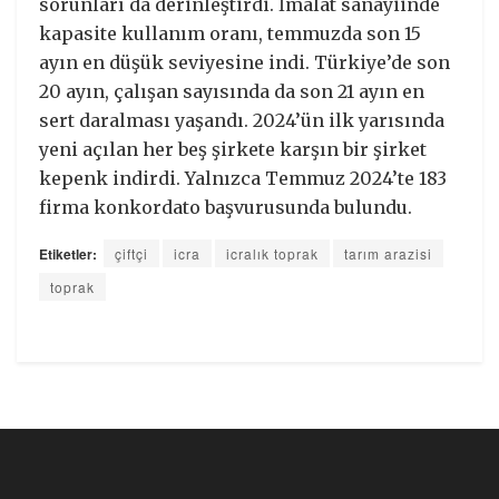
sorunları da derinleştirdi. İmalat sanayiinde
kapasite kullanım oranı, temmuzda son 15
ayın en düşük seviyesine indi. Türkiye’de son
20 ayın, çalışan sayısında da son 21 ayın en
sert daralması yaşandı. 2024’ün ilk yarısında
yeni açılan her beş şirkete karşın bir şirket
kepenk indirdi. Yalnızca Temmuz 2024’te 183
firma konkordato başvurusunda bulundu.
Etiketler:
çiftçi
icra
icralık toprak
tarım arazisi
toprak