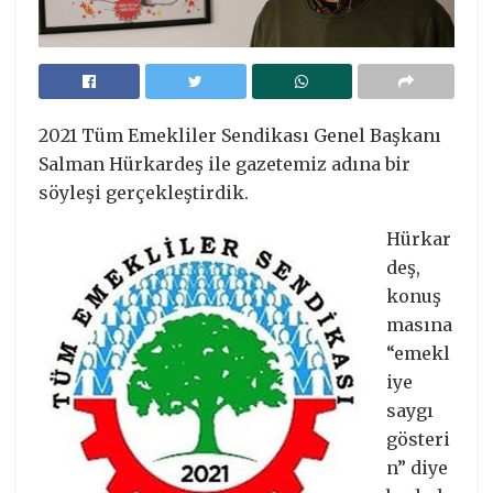
2021 Tüm Emekliler Sendikası Genel Başkanı
Salman Hürkardeş ile gazetemiz adına bir
söyleşi gerçekleştirdik.
Hürkar
deş,
konuş
masına
“emekl
iye
saygı
gösteri
n” diye