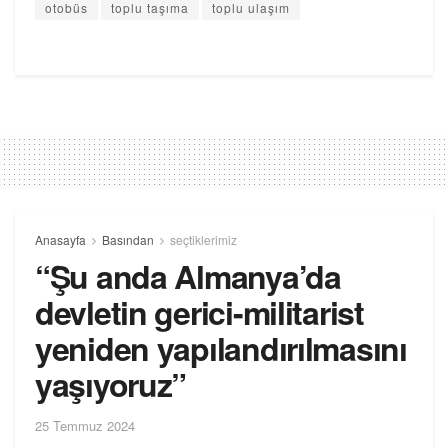
otobüs
toplu taşıma
toplu ulaşım
Anasayfa
Basından
seçtiklerimiz
“Şu anda Almanya’da
devletin gerici-militarist
yeniden yapılandırılmasını
yaşıyoruz”
25 Temmuz 2024