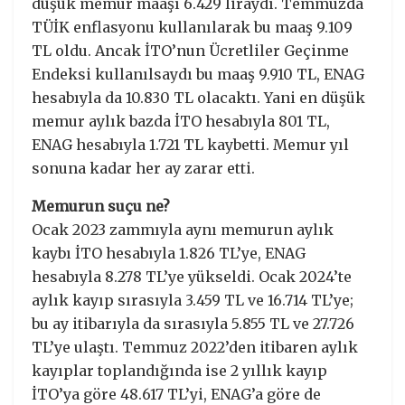
düşük memur maaşı 6.429 liraydı. Temmuzda
TÜİK enflasyonu kullanılarak bu maaş 9.109
TL oldu. Ancak İTO’nun Ücretliler Geçinme
Endeksi kullanılsaydı bu maaş 9.910 TL, ENAG
hesabıyla da 10.830 TL olacaktı. Yani en düşük
memur aylık bazda İTO hesabıyla 801 TL,
ENAG hesabıyla 1.721 TL kaybetti. Memur yıl
sonuna kadar her ay zarar etti.
Memurun suçu ne?
Ocak 2023 zammıyla aynı memurun aylık
kaybı İTO hesabıyla 1.826 TL’ye, ENAG
hesabıyla 8.278 TL’ye yükseldi. Ocak 2024’te
aylık kayıp sırasıyla 3.459 TL ve 16.714 TL’ye;
bu ay itibarıyla da sırasıyla 5.855 TL ve 27.726
TL’ye ulaştı. Temmuz 2022’den itibaren aylık
kayıplar toplandığında ise 2 yıllık kayıp
İTO’ya göre 48.617 TL’yi, ENAG’a göre de