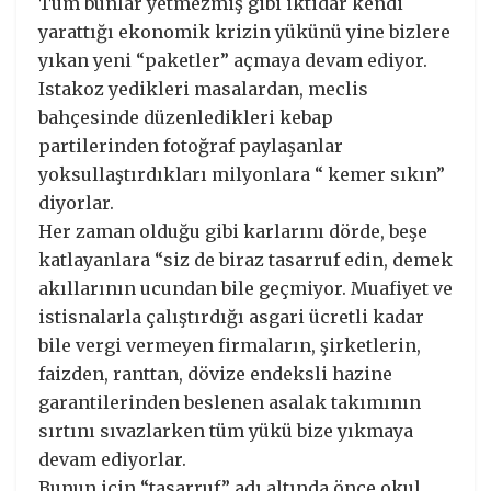
Tüm bunlar yetmezmiş gibi iktidar kendi
yarattığı ekonomik krizin yükünü yine bizlere
yıkan yeni “paketler” açmaya devam ediyor.
Istakoz yedikleri masalardan, meclis
bahçesinde düzenledikleri kebap
partilerinden fotoğraf paylaşanlar
yoksullaştırdıkları milyonlara “ kemer sıkın”
diyorlar.
Her zaman olduğu gibi karlarını dörde, beşe
katlayanlara “siz de biraz tasarruf edin, demek
akıllarının ucundan bile geçmiyor. Muafiyet ve
istisnalarla çalıştırdığı asgari ücretli kadar
bile vergi vermeyen firmaların, şirketlerin,
faizden, ranttan, dövize endeksli hazine
garantilerinden beslenen asalak takımının
sırtını sıvazlarken tüm yükü bize yıkmaya
devam ediyorlar.
Bunun için “tasarruf” adı altında önce okul