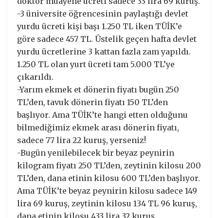
doktor muayene ücreti sadece 33 lira 69 kuruş.
-3 üniversite öğrencesinin paylaştığı devlet
yurdu ücreti kişi başı 1.250 TL iken TÜİK’e
göre sadece 457 TL. Üstelik geçen hafta devlet
yurdu ücretlerine 3 kattan fazla zam yapıldı.
1.250 TL olan yurt ücreti tam 5.000 TL’ye
çıkarıldı.
-Yarım ekmek et dönerin fiyatı bugün 250
TL’den, tavuk dönerin fiyatı 150 TL’den
başlıyor. Ama TÜİK’te hangi etten olduğunu
bilmediğimiz ekmek arası dönerin fiyatı,
sadece 77 lira 22 kuruş, yerseniz!
-Bugün yenilebilecek bir beyaz peynirin
kilogram fiyatı 250 TL’den, zeytinin kilosu 200
TL’den, dana etinin kilosu 600 TL’den başlıyor.
Ama TÜİK’te beyaz peynirin kilosu sadece 149
lira 69 kuruş, zeytinin kilosu 134 TL 96 kuruş,
dana etinin kilosu 433 lira 32 kuruş.