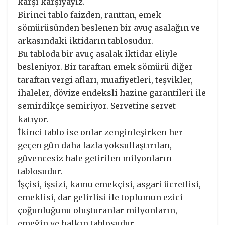
karşı karşıyayız.
Birinci tablo faizden, ranttan, emek
sömürüsünden beslenen bir avuç asalağın ve
arkasındaki iktidarın tablosudur.
Bu tabloda bir avuç asalak iktidar eliyle
besleniyor. Bir taraftan emek sömürü diğer
taraftan vergi afları, muafiyetleri, teşvikler,
ihaleler, dövize endeksli hazine garantileri ile
semirdikçe semiriyor. Servetine servet
katıyor.
İkinci tablo ise onlar zenginleşirken her
geçen gün daha fazla yoksullaştırılan,
güvencesiz hale getirilen milyonların
tablosudur.
İşçisi, işsizi, kamu emekçisi, asgari ücretlisi,
emeklisi, dar gelirlisi ile toplumun ezici
çoğunluğunu oluşturanlar milyonların,
emeğin ve halkın tablosudur.