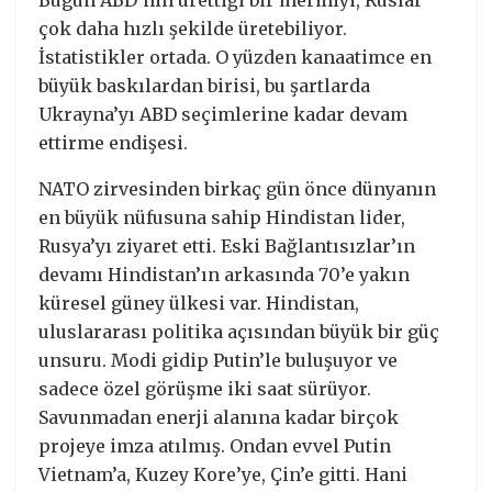
Bugün ABD’nin ürettiği bir mermiyi, Ruslar
çok daha hızlı şekilde üretebiliyor.
İstatistikler ortada. O yüzden kanaatimce en
büyük baskılardan birisi, bu şartlarda
Ukrayna’yı ABD seçimlerine kadar devam
ettirme endişesi.
NATO zirvesinden birkaç gün önce dünyanın
en büyük nüfusuna sahip Hindistan lider,
Rusya’yı ziyaret etti. Eski Bağlantısızlar’ın
devamı Hindistan’ın arkasında 70’e yakın
küresel güney ülkesi var. Hindistan,
uluslararası politika açısından büyük bir güç
unsuru. Modi gidip Putin’le buluşuyor ve
sadece özel görüşme iki saat sürüyor.
Savunmadan enerji alanına kadar birçok
projeye imza atılmış. Ondan evvel Putin
Vietnam’a, Kuzey Kore’ye, Çin’e gitti. Hani