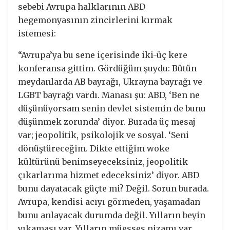
sebebi Avrupa halklarının ABD
hegemonyasının zincirlerini kırmak
istemesi:
“Avrupa’ya bu sene içerisinde iki-üç kere
konferansa gittim. Gördüğüm şuydu: Bütün
meydanlarda AB bayrağı, Ukrayna bayrağı ve
LGBT bayrağı vardı. Manası şu: ABD, ‘Ben ne
düşünüyorsam senin devlet sistemin de bunu
düşünmek zorunda’ diyor. Burada üç mesaj
var; jeopolitik, psikolojik ve sosyal. ‘Seni
dönüştüreceğim. Dikte ettiğim woke
kültürünü benimseyeceksiniz, jeopolitik
çıkarlarıma hizmet edeceksiniz’ diyor. ABD
bunu dayatacak güçte mi? Değil. Sorun burada.
Avrupa, kendisi acıyı görmeden, yaşamadan
bunu anlayacak durumda değil. Yılların beyin
yıkaması var. Yılların müesses nizamı var.