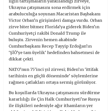
ilgili tartışmaların yankılandığı zirveye,
Ukrayna çatışmasını sona erdirmek için
arabuluculuğa soyunan Macaristan Başbakanı
Victor Orban’n girişimleri damga vurdu. Orban
zirve biter bitmez Florida’ya giderek Biden’ın
Cumhuriyetçi rakibi Donald Trump ile
buluştu. Zirvenin hemen akabinde
Cumhurbaşkanı Recep Tayyip Erdoğan’ın
‘ŞİÖ’ye tam üyelik’ hedefinden bahsetmesi de
dikkat çekti.
NATO’nun 75’inci yıl zirvesi; Biden’ın ‘ittifak
tarihinin en güçlü döneminde’ söylemlerine
rağmen çatlakları ortaya sermiş görünüyor.
Bu koşullarda Ukrayna çatışmasını sürdürme
kararlılığı ile Çin Halk Cumhuriyeti’ne Rusya
ile ilişkileri nedeniyle ağır ithamların yer